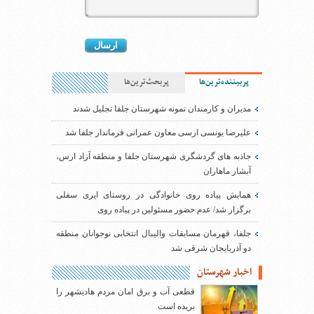
پربیننده‌ترین‌ها
پربحث‌ترین‌ها
مدیران و کارمندان نمونه شهرستان جلفا تجلیل شدند
علیرضا یونسی ارسی معاون عمرانی فرماندار جلفا شد
جاذبه های گردشگری شهرستان جلفا و منطقه آزاد ارس،
آبشار ماهاران
همایش پیاده روی خانوادگی در روستای ایری سفلی
برگزار شد/ عدم حضور مسئولین در پیاده روی
جلفا، قهرمان مسابقات والیبال انتخابی نوجوانان منطقه
دو آذربایجان شرقی شد
اخبار شهرستان
قطعی آب و برق امان مردم هادیشهر را
بریده است