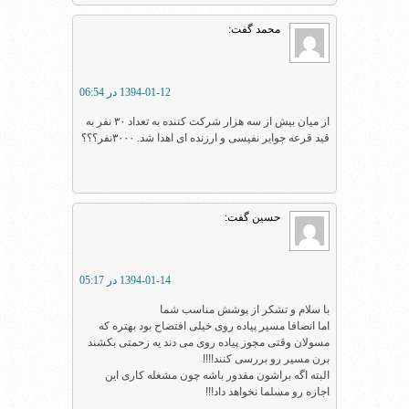
محمد
گفت:
1394-01-12 در 06:54
از میان بیش از سه هزار شرکت کننده به تعداد ۳۰ نفر به
قید قرعه جوایر نفیسی و ارزنده ای اهدا شد. ۳۰۰۰نفر؟؟؟
حسین
گفت:
1394-01-14 در 05:17
با سلام و تشکر از پوشش مناسب شما
اما انصافا مسیر پیاده روی خیلی افتضاح بود بهتره که
مسولان وقتی مجوز پیاده روی می دند یه زحمتی بکشند
برن مسیر رو بررسی کنند!!!!
البته اگه براشون مقدور باشه چون مشغله کاری این
اجازه رو مسلما نخواهد داد!!!