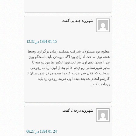
شهروند جلفایی
گفت:
1394-01-15 در 12:32
معلوم بود مسئولان شرکت نمیکنند زمان برگزاری وسط
هفته توی ساعت ادارای بود اگه میومدن باید پاسخگو بون
چرا اومدن توی اون ساعت.توی عکس ها من دو سه تا
مدیر شهرستانی رو دیدم حالم بحال اون ارباب رجوعی
سوخت که فلان قدر هزینه کرده اومده مرکز شهرستان تا
کارشو انجام بده بعد دیده اون هزینه رو دوباره باید
پرداخت کنه.
شهروند درجه 2
گفت:
1394-01-24 در 06:27