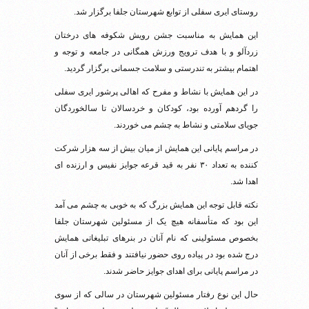
روستای ایری سفلی از توابع شهرستان جلفا برگزار شد.
این همایش به مناسبت جشن رویش شکوفه های درختان
زردآلو و با هدف ترویج ورزش همگانی در جامعه و توجه و
اهتمام بیشتر به تندرستی و سلامت جسمانی برگزار گردید.
در این همایش با نشاط و مفرح که اهالی پرشور ایری سفلی
را گردهم آورده بود، کودکان و خردسالان تا سالخوردگان
جویای سلامتی و نشاط به چشم می خوردند.
در مراسم پایانی این همایش از میان بیش از سه هزار شرکت
کننده به تعداد ۳۰ نفر به قید قرعه جوایز نفیس و ارزنده ای
اهدا شد.
نکته قابل توجه این همایش بزرگ که به خوبی به چشم می آمد
این بود که متأسفانه هیچ یک از مسئولین شهرستان جلفا
بخصوص مسئولینی که نام آنان در بنرهای تبلیغاتی همایش
درج شده بود در پیاده روی حضور نیافتند و فقط برخی از آنان
در مراسم پایانی برای اهدای جوایز حاضر شدند.
حال این نوع رفتار مسئولین شهرستان در سالی که از سوی