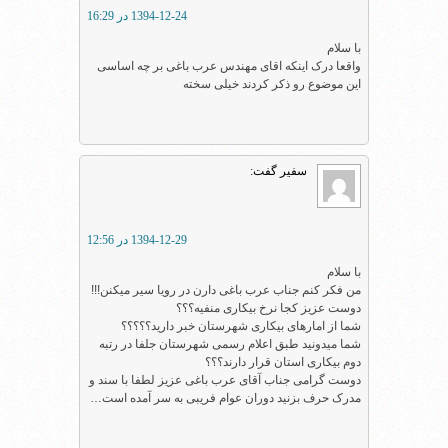
1394-12-24 در 16:29
با سلام
واقعا درک اینکه اقای مهندس عرب باغی بر چه اساسی
این موضوع رو ذکر کردند خیلی سخته
سفیر
گفت:
1394-12-29 در 12:56
با سلام
من فکر کنم جناب عرب باغی دارن در رویا سیر میکنن!!!
دوست عزیز کجا نرخ بیکاری منفیه؟؟؟
شما از امارهای بیکاری شهرستان خبر دارید؟؟؟؟؟
شما میدونید طبق اعلام رسمی شهرستان جلفا در رتبه
دوم بیکاری استان قرار دارند؟؟؟
دوست گرامی جناب آقای عرب باغی عزیز لطفا با سند و
مدرک حرف بزنید دوران عوام فریبی به سر آمده است…