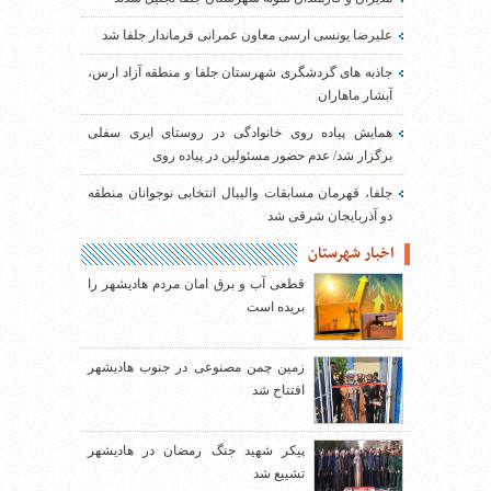
علیرضا یونسی ارسی معاون عمرانی فرماندار جلفا شد
جاذبه های گردشگری شهرستان جلفا و منطقه آزاد ارس،
آبشار ماهاران
همایش پیاده روی خانوادگی در روستای ایری سفلی
برگزار شد/ عدم حضور مسئولین در پیاده روی
جلفا، قهرمان مسابقات والیبال انتخابی نوجوانان منطقه
دو آذربایجان شرقی شد
اخبار شهرستان
قطعی آب و برق امان مردم هادیشهر را
بریده است
زمین چمن مصنوعی در جنوب هادیشهر
افتتاح شد
پیکر شهید جنگ رمضان در هادیشهر
تشییع شد