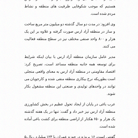
هستیم که موجب شکوفایی ظرفیت های منطقه و نشاط
مردم شده است.
وی افزود: در مدت دو سال گذشته دو میلیون متر مربع ساخت
و ساز در منطقه آزاد ارس صورت گرفته و علاوه بر این یک
هزار و ۸۰۰ واحد صنفی مختلف نیز در سطح منطقه فعالیت
می کنند.
مدیر عامل سازمان منطقه آزاد ارس با بیان اینکه شرایط
برای توسعه همه جانبه منطقه مساعد است، تصریح کرد:
اقتصاد مقاومتی در منطقه آزاد ارس به معنای واقعی متجلی
است بطوریکه نرخ بیکاری منطقه منفی شده و کارجویان می
توانند در واحدهای تولیدی و صنعتی این منطقه مشغول بکار
شوند.
عرب باغی در پایان از ایجاد تحول عظیم در بخش کشاورزی
منطقه آزاد ارس نیز خبر داد و گفت: تنها در یک هفته گذشته
یک هزار و ۶۵۰ هکتار از اراضی منطقه برای کشت باغی آماده
شده است.
گفتنی است، ۱۶ پروژه در حوزه عمران با ۱۲۳ میلیارد ریال،۵