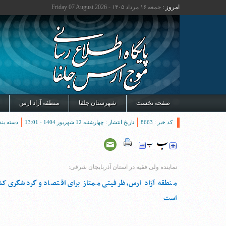
امروز :
جمعه ۱۶ مرداد ۱۴۰۵ - Friday 07 August 2026
صفحه نخست
شهرستان جلفا
منطقه آزاد ارس
کد خبر : 8663
تاریخ انتشار : چهارشنبه 12 شهریور 1404 - 13:01
دسته بند
نماینده ولی فقیه در استان آذربایجان شرقی:
منطقه آزاد ارس، ظرفیتی ممتاز برای اقتصاد و گردشگری کش
است