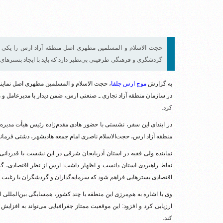
حجت الاسلام و المسلمین مطهری اصل منطقه آزاد ارس را یکی از
گردشگری و فرهنگی ظرفیتی بی‌نظیر دارد که باید با ایجاد بسترهای 
به گزارش
موج ارس جلفا
، حجت الاسلام و المسلمین مطهری اصل نمایند
در سازمان منطقه آزاد تجاری ـ صنعتی ارس، ضمن دیدار با مدیرعامل و م
کرد.
در ابتدای این سفر، نشستی با حضور هادی مقدم‌زاده رئیس هیأت مدیره
منطقه آزاد ارس، حجت‌الاسلام ناصری امام جمعه هادیشهر، دشتی فرماند
نماینده ولی فقیه در استان آذربایجان شرقی در این نشست با قدردانی 
نقاط راهبردی استان دانست و اظهار داشت: ارس از نظر اقتصادی، گر
اقتصادی بسترهایی فراهم شود که سرمایه‌گذاران و گردشگران با رغبت فر
وی با اشاره به هم‌مرزی این منطقه با چند کشور، همسایگی بین‌المللی 
ارزیابی کرد و افزود: این موقعیت ممتاز جغرافیایی می‌تواند به افزایش
کند.