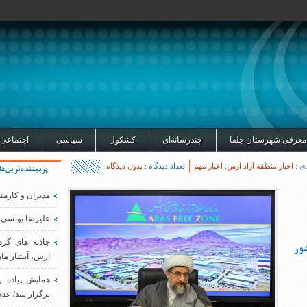
معرفی شهرستان جلفا
چندرسانه‌ای
کشکول
سیاسی
اجتماعی
ی :
اخبار منطقه آزاد ارس
,
اخبار مهم
تعداد دیدگاه :
بدون دیدگاه
پربیننده‌ترین‌ها
مدیران و کارمن
علیرضا یونسی 
جاذبه های گر
ور
ارس، آبشار ماه
همایش پیاده 
برگزار شد/ عدم