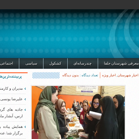
معرفی شهرستان جلفا
چندرسانه‌ای
کشکول
سیاسی
اجتماعی
اخبار شهرستان
,
اخبار ویژه
تعداد دیدگاه :
بدون دیدگاه
پربیننده‌ترین‌ها
مدیران و کارمن
علیرضا یونسی 
جاذبه های گر
ارس، آبشار ماه
همایش پیاده 
برگزار شد/ عدم