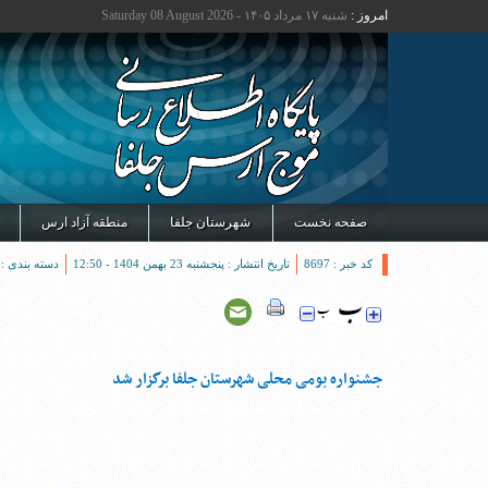
امروز :
شنبه ۱۷ مرداد ۱۴۰۵ - Saturday 08 August 2026
صفحه نخست
شهرستان جلفا
منطقه آزاد ارس
کد خبر : 8697
تاریخ انتشار : پنجشنبه 23 بهمن 1404 - 12:50
دسته بندی :
جشنواره بومی محلی شهرستان جلفا برگزار شد