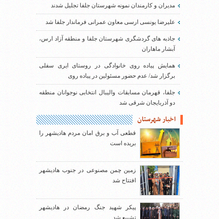
مدیران و کارمندان نمونه شهرستان جلفا تجلیل شدند
علیرضا یونسی ارسی معاون عمرانی فرماندار جلفا شد
جاذبه های گردشگری شهرستان جلفا و منطقه آزاد ارس،
آبشار ماهاران
همایش پیاده روی خانوادگی در روستای ایری سفلی
برگزار شد/ عدم حضور مسئولین در پیاده روی
جلفا، قهرمان مسابقات والیبال انتخابی نوجوانان منطقه
دو آذربایجان شرقی شد
اخبار شهرستان
قطعی آب و برق امان مردم هادیشهر را
بریده است
زمین چمن مصنوعی در جنوب هادیشهر
افتتاح شد
پیکر شهید جنگ رمضان در هادیشهر
تشییع شد