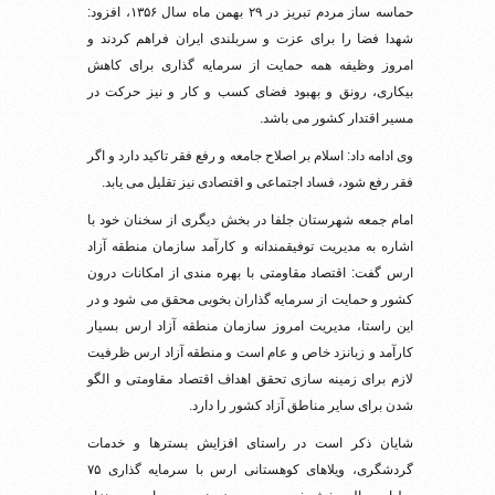
حماسه ساز مردم تبریز در ۲۹ بهمن ماه سال ۱۳۵۶، افزود:
شهدا فضا را برای عزت و سربلندی ایران فراهم کردند و
امروز وظیفه همه حمایت از سرمایه گذاری برای کاهش
بیکاری، رونق و بهبود فضای کسب و کار و نیز حرکت در
مسیر اقتدار کشور می باشد.
وی ادامه داد: اسلام بر اصلاح جامعه و رفع فقر تاکید دارد و اگر
فقر رفع شود، فساد اجتماعی و اقتصادی نیز تقلیل می یابد.
امام جمعه شهرستان جلفا در بخش دیگری از سخنان خود با
اشاره به مدیریت توفیقمندانه و کارآمد سازمان منطقه آزاد
ارس گفت: اقتصاد مقاومتی با بهره مندی از امکانات درون
کشور و حمایت از سرمایه گذاران بخوبی محقق می شود و در
این راستا، مدیریت امروز سازمان منطقه آزاد ارس بسیار
کارآمد و زبانزد خاص و عام است و منطقه آزاد ارس ظرفیت
لازم برای زمینه سازی تحقق اهداف اقتصاد مقاومتی و الگو
شدن برای سایر مناطق آزاد کشور را دارد.
شایان ذکر است در راستای افزایش بسترها و خدمات
گردشگری، ویلاهای کوهستانی ارس با سرمایه گذاری ۷۵