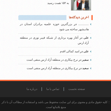
به ۱۵۲ همت رسید
آخرین دیدگاه‌ها
..............
در
بزرگترین حوزه علمیه برادران استان در
هادیشهر ساخته می شود
علی
در
آغاز بهره برداری از شبکه فیبر نوری در منطقه
آزاد ارس
علی
در
امید کمالی اقدم
سفیر
در
نرخ بیکاری در منطقه آزاد ارس منفی است
سعید
در
نرخ بیکاری در منطقه آزاد ارس منفی است
صفحه نخست
تماس با ما
درباره ما
:: کلیه حقوق مادی و معنوی برای این سایت محفوظ می باشد و استفاده از مطالب آن با ذکر
منبع بلامانع است.