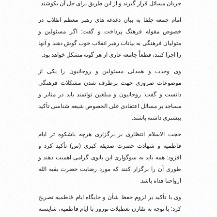
جریان مسائل قرار گیرند و از این طریق برای حل آن بکوشند.
امام جمعه جلفا به بیان دغدغه های رهبر معظم انقلاب در
خصوص مقوله فرهنگ پرداخت و گفت: اگر مسئولین و
متولیان فرهنگی به بیانات رهبر انقلاب خوب گوش دهند و آنها
را اجرا کنند، قطعاً جامعه عاری از هر گونه مشکل خواهد بود.
وی وحدت و همدلی مسئولین و روحانیون را یکی از
موضوعات ضروری جهت برطرف شدن مشکلات فرهنگی
دانست و گفت: روحانیون و مبلغین توانمند باید در منابر و
مساجد بر مسائل اعتقادی علی الخصوص شیعه شناسی تأکید
بیشتری داشته باشند.
حجت الاسلام انتظاری بر برگزاری هرچه باشکوه تر ایام
فاطمیه و شهادت حضرت صدیقه کبری (س) تأکید کرد و
افزود: همه باید به سوگواری این بانوی گرامی اهمیت دهند و
طوری آن را برگزار کنند که مورد رضایت حضرت بقیه الله
ارواحنا فداه باشد.
وی با تأکید بر لزوم حفظ شأن و جایگاه ایام فاطمیه تصریح
کرد: با توجه به تقارن تعطیلات نوروز با ایام فاطمیه، شایسته