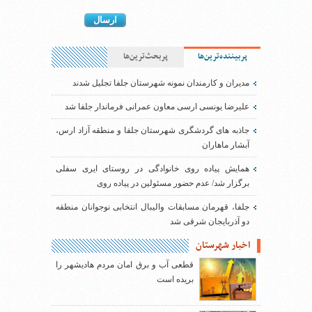
پربیننده‌ترین‌ها
پربحث‌ترین‌ها
مدیران و کارمندان نمونه شهرستان جلفا تجلیل شدند
علیرضا یونسی ارسی معاون عمرانی فرماندار جلفا شد
جاذبه های گردشگری شهرستان جلفا و منطقه آزاد ارس،
آبشار ماهاران
همایش پیاده روی خانوادگی در روستای ایری سفلی
برگزار شد/ عدم حضور مسئولین در پیاده روی
جلفا، قهرمان مسابقات والیبال انتخابی نوجوانان منطقه
دو آذربایجان شرقی شد
اخبار شهرستان
قطعی آب و برق امان مردم هادیشهر را
بریده است