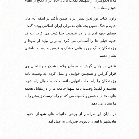
ما با الگوگیری از شهدای انقلاب تا پای جان برای دفاع از نظام
خود ایستاده اند.
راوی کتاب نورالدین پسر ایران ضمن تأکید بر اینکه آدم های
جبهه و جنگ همین بچه های معمولی ایران اسلامی بودند گفت:
فضای جبهه آدم ها را در عبودیت خدا ذوب می کرد، آب کر
جبهه خیلی ها را آسمانی می کرد، بنابراین نباید از شهدا و
رزمندگان جنگ چهره هایی خشک و قدیس و دست نیافتنی
نشان دهیم.
عافی در پایان گوش به فرمان ولایت شدن و پشتیبان وی
قرار گرفتن و همچنین خواندن و عمل کردن به وصیت نامه
رزمندگان را راه نجات آنهایی دانست که به دنبال راه شهدا
هستند و گفت: وصیت نامه شهدا جامعه ما را در مقابل هجمه
های مختلف دشمن واکسینه می کند و راه درست زیستن را به
ما نشان می دهد.
در پایان این مراسم از برخی خانواده های شهدای جنوب
هادیشهر با اهدای یادبودی قدردانی به عمل آمد.