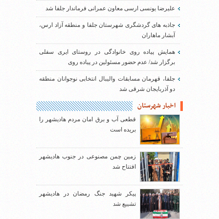
علیرضا یونسی ارسی معاون عمرانی فرماندار جلفا شد
جاذبه های گردشگری شهرستان جلفا و منطقه آزاد ارس،
آبشار ماهاران
همایش پیاده روی خانوادگی در روستای ایری سفلی
برگزار شد/ عدم حضور مسئولین در پیاده روی
جلفا، قهرمان مسابقات والیبال انتخابی نوجوانان منطقه
دو آذربایجان شرقی شد
اخبار شهرستان
قطعی آب و برق امان مردم هادیشهر را
بریده است
زمین چمن مصنوعی در جنوب هادیشهر
افتتاح شد
پیکر شهید جنگ رمضان در هادیشهر
تشییع شد