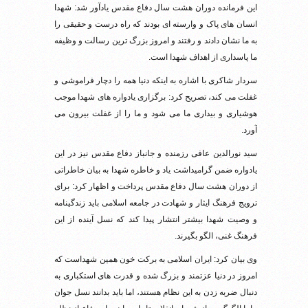
این فرمانده دوران هشت سال دفاع مقدس یادآور شد: شهدا
انسان های پاک و وارسته ای بودند که راه درست و حقیقی را
به ما نشان دادند و رفتند و امروز بزرگ ترین رسالت و وظیفه
ما پاسداری از اهداف شهدا است.
سردار شاکری با اشاره به اینکه دنیا همه را دچار فراموشی و
غفلت می کند، تصریح کرد: برگزاری یادواره های شهدا موجب
هوشیاری و بیداری ما می شود و ما را از غفلت بیرون می
آورد.
سید نورالدین عافی رزمنده و جانباز دفاع مقدس نیز در این
یادواره ضمن گرامیداشت یاد و خاطره شهدا به بیان خاطراتی
از دوران هشت سال دفاع مقدس پرداخت و اظهار کرد: برای
ترویج فرهنگ ایثار و شهادت در جامعه اسلامی باید زندگینامه
و وصیت شهدا بیشتر انتشار پیدا کند که نسل آینده از این
فرهنگ غنی، الگو بگیرند.
وی بیان کرد: ایران اسلامی به برکت خون همین شهداست که
امروز در دنیا عزتمند و بزرگ شده و قدرت های استکباری به
دنبال ضربه زدن به این نظام هستند، اما باید بدانند نسل جوان