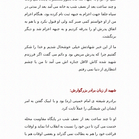
و چند ساعت بعد از نصف شب به خانه می آمد بعد از مدتی در
سپاه جلفا جهت اعزام به جبهه ثبت نام کرده بود، هنگام اعزام
من از او خواستم کمی صبر کند ولی او قبول نکرد و با هم به
اتفاق پدرش او را بدرقه کردیم و به جبهه اعزام شد و دیگر
برنگشت.
ما از این خبر شهادتش خیلی خوشحال شدیم و خدا را شکر
گفتیم چرا که پدرش مریض بود و دائم می گفت اگر فرزندم
شهید شده کاش لااقل جنازه اش می آمد تا من با چشم
انتظاری از دنیا نمی رفتم.
شهید از زبان برادر بزرگوارش:
برادرم شیفته ی امام خمینی (ره) بود و با لبیک گفتن به امر
ایشان این شیفتگی را عملاً ثابت کرد.
او تا چند ساعت بعد از نصف شب در پایگاه مقاومت محله
خدمت می کرد تا دین خود را نسبت به انقلاب ادا نماید و اوقات
فراغت خود را هم به بطالت نمی گذراند و بعضی اوقات هم با