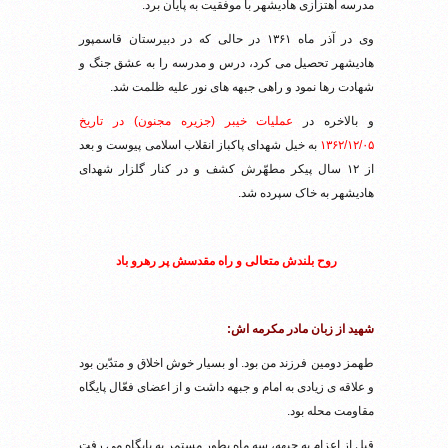
مدرسه اهتزازی هادیشهر با موفقیت به پایان برد.
وی در آذر ماه ۱۳۶۱ در حالی که در دبیرستان قاسمپور
هادیشهر تحصیل می کرد، درس و مدرسه را به عشق جنگ و
شهادت رها نمود و راهی جبهه های نور علیه ظلمت شد.
و بالاخره در
عملیات خیبر (جزیره مجنون) در تاریخ
۱۳۶۲/۱۲/۰۵
به خیل شهدای پاکباز انقلاب اسلامی پیوست و بعد
از ۱۲ سال پیکر مطهّرش کشف و در کنار گلزار شهدای
هادیشهر به خاک سپرده شد.
روح بلندش متعالی و راه مقدسش پر رهرو باد
شهید از زبان مادر مکرمه اش:
طهمز دومین فرزند من بود. او بسیار خوش اخلاق و متدّین بود
و علاقه ی زیادی به امام و جبهه داشت و از اعضای فعّال پایگاه
مقاومت محله بود.
قبل از اعزام به جبهه، سه ماه بطور مستمر به پایگاه می رفت