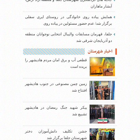
آبشار ماهاران
همایش پیاده روی خانوادگی در روستای ایری سفلی
برگزار شد/ عدم حضور مسئولین در پیاده روی
جلفا، قهرمان مسابقات والیبال انتخابی نوجوانان منطقه
دو آذربایجان شرقی شد
اخبار شهرستان
قطعی آب و برق امان مردم هادیشهر را
بریده است
زمین چمن مصنوعی در جنوب هادیشهر
افتتاح شد
پیکر شهید جنگ رمضان در هادیشهر
تشییع شد
جشن تکلیف دانش‌آموزان دختر
شهرستان جلفا برگزار شد