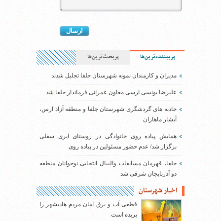
پربیننده‌ترین‌ها
پربحث‌ترین‌ها
مدیران و کارمندان نمونه شهرستان جلفا تجلیل شدند
علیرضا یونسی ارسی معاون عمرانی فرماندار جلفا شد
جاذبه های گردشگری شهرستان جلفا و منطقه آزاد ارس،
آبشار ماهاران
همایش پیاده روی خانوادگی در روستای ایری سفلی
برگزار شد/ عدم حضور مسئولین در پیاده روی
جلفا، قهرمان مسابقات والیبال انتخابی نوجوانان منطقه
دو آذربایجان شرقی شد
اخبار شهرستان
قطعی آب و برق امان مردم هادیشهر را
بریده است