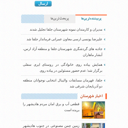
پربیننده‌ترین‌ها
پربحث‌ترین‌ها
مدیران و کارمندان نمونه شهرستان جلفا تجلیل شدند
علیرضا یونسی ارسی معاون عمرانی فرماندار جلفا شد
جاذبه های گردشگری شهرستان جلفا و منطقه آزاد ارس،
آبشار ماهاران
همایش پیاده روی خانوادگی در روستای ایری سفلی
برگزار شد/ عدم حضور مسئولین در پیاده روی
جلفا، قهرمان مسابقات والیبال انتخابی نوجوانان منطقه
دو آذربایجان شرقی شد
اخبار شهرستان
قطعی آب و برق امان مردم هادیشهر را
بریده است
زمین چمن مصنوعی در جنوب هادیشهر