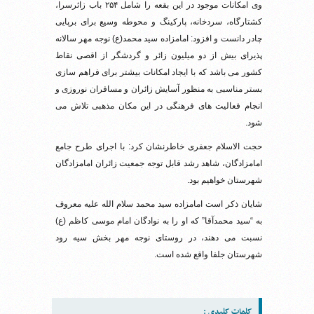
وی امکانات موجود در این بقعه را شامل ۲۵۴ باب زائرسرا،
کشتارگاه، سردخانه، پارکینگ و محوطه وسیع برای برپایی
چادر دانست و افزود: امامزاده سید محمد(ع) نوجه مهر سالانه
پذیرای بیش از دو میلیون زائر و گردشگر از اقصی نقاط
کشور می باشد که با ایجاد امکانات بیشتر برای فراهم سازی
بستر مناسبی به منظور آسایش زائران و مسافران نوروزی و
انجام فعالیت های فرهنگی در این مکان مذهبی تلاش می
شود.
حجت الاسلام جعفری خاطرنشان کرد: با اجرای طرح جامع
امامزادگان، شاهد رشد قابل ‌توجه جمعیت زائران امامزادگان
شهرستان خواهیم بود.
شایان ذکر است امامزاده سید محمد سلام الله علیه معروف
به “سید محمدآقا” که او را به نوادگان امام موسی کاظم (ع)
نسبت می دهند، در روستای نوجه مهر بخش سیه رود
شهرستان جلفا واقع شده است.
کلمات کلیدی :