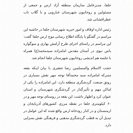
جلفا، مدیرعامل سازمان منطقه آزاد ارس و جمعی از
مسئولین و روحانیون شهرستان غباروبی و با گلاب ناب
عطرافشانی شد.
رئیس اداره اوقاف و امور خیریه شهرستان جلفا در حاشیه این
مراسم در گفتگو با پایگاه اطلاع رسانی موج ارس جلفا گفت:
این مراسم در راستای اجرای طرح آرامش بهاری و سوگواره
یاس نبوی در آستان مقدس امامزاده سیدمحمد(ع) همراه
با جلسه هم اندیشی روحانیون شهرستان جلفا انجام شد.
حجت الاسلام والمسلمین رضا جعفری با بیان اینکه بقعه
متبرکه امامزاده سید محمدآقا نوجه مهر نقش بسیاری در
رونق صنعت گردشگری منطقه دارد، این امامزاده را یکی از
اماکن مهم و تأثیرگذار در گردشگری شهرستان و استان
عنوان کرد و اظهار داشت: این بقعه در روستای نوجه مهر و در
۶۰ کیلومتری جلفا در نقطه مرزی کشورهای آذربایجان و
ارمنستان و در کنار رودخانه ارس واقع شده که این عوامل در
تبدیل آن به قطب گردشگری مذهبی و فرهنگی نقش بسزایی
دارد.