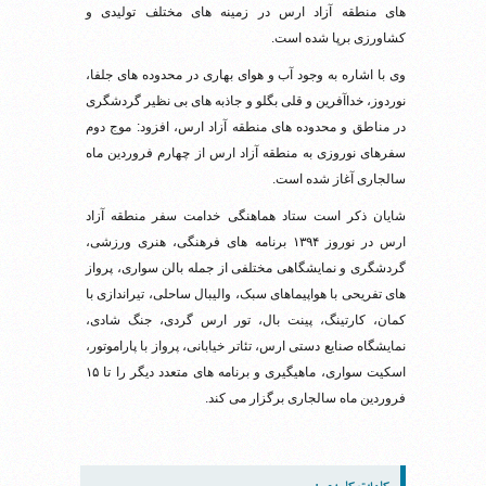
های منطقه آزاد ارس در زمینه های مختلف تولیدی و
کشاورزی برپا شده است.
وی با اشاره به وجود آب و هوای بهاری در محدوده های جلفا،
نوردوز، خداآفرین و قلی بگلو و جاذبه های بی نظیر گردشگری
در مناطق و محدوده های منطقه آزاد ارس، افزود: موج دوم
سفرهای نوروزی به منطقه آزاد ارس از چهارم فروردین ماه
سالجاری آغاز شده است.
شایان ذکر است ستاد هماهنگی خدامت سفر منطقه آزاد
ارس در نوروز ۱۳۹۴ برنامه های فرهنگی، هنری ورزشی،
گردشگری و نمایشگاهی مختلفی از جمله بالن سواری، پرواز
های تفریحی با هواپیماهای سبک، والیبال ساحلی، تیراندازی با
کمان، کارتینگ، پینت بال، تور ارس گردی، جنگ شادی،
نمایشگاه صنایع دستی ارس، تئاتر خیابانی، پرواز با پاراموتور،
اسکیت سواری، ماهیگیری و برنامه های متعدد دیگر را تا ۱۵
فروردین ماه سالجاری برگزار می کند.