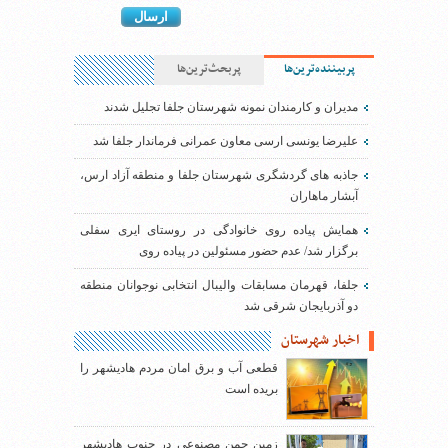
پربیننده‌ترین‌ها
پربحث‌ترین‌ها
مدیران و کارمندان نمونه شهرستان جلفا تجلیل شدند
علیرضا یونسی ارسی معاون عمرانی فرماندار جلفا شد
جاذبه های گردشگری شهرستان جلفا و منطقه آزاد ارس،
آبشار ماهاران
همایش پیاده روی خانوادگی در روستای ایری سفلی
برگزار شد/ عدم حضور مسئولین در پیاده روی
جلفا، قهرمان مسابقات والیبال انتخابی نوجوانان منطقه
دو آذربایجان شرقی شد
اخبار شهرستان
قطعی آب و برق امان مردم هادیشهر را
بریده است
زمین چمن مصنوعی در جنوب هادیشهر