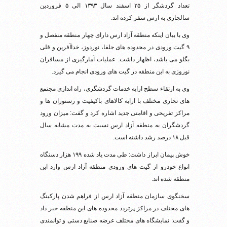
تعداد گردشگر از ۲۵ اسفند سال ۱۳۹۳ الی ۵ فروردین
سالجاری به ارس سفر کرده اند.
وی با بیان اینکه منطقه آزاد ارس دارای چهار منطقه منفصل و
۹ گیت ورودی در محدوده های جلفا، نوردوز، خداآفرین و قلی
بگلو می باشد، اظهار داشت: عملیات آمارگیری از مسافران
نوروزی به این منطقه در گیت های ورودی انجام می گیرد.
وی به ارتقاء سطح ارایه خدمات گردشگری، راه اندازی مجتمع
های تجاری مختلف با ارایه کالاهای باکیفیت و رستوران ها و
مراکز تفریحی و اقامتی جدید اشاره کرد و گفت: میزان ورود
گردشگران به منطقه آزاد ارس نسبت به مدت مشابه سال
قبل ۱۸ درصد رشد داشته است.
خوش پیمان ابراز داشت: طی مدت یاد شده ۱۹۹ هزار دستگاه
انواع خودرو از گیت های ورودی منطقه آزاد ارس وارد این
منطقه شده اند.
سخنگوی سازمان منطقه آزاد ارس از فراهم شدن پارکینگ
های مختلف در مراکز پرتردد محدوده های این منطقه خبر داد
و گفت: نمایشگاه های مختلف عرضه صنایع دستی و توانمندی