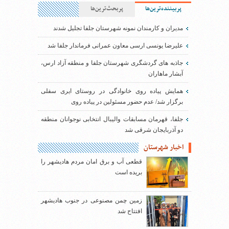
پربیننده‌ترین‌ها
پربحث‌ترین‌ها
مدیران و کارمندان نمونه شهرستان جلفا تجلیل شدند
علیرضا یونسی ارسی معاون عمرانی فرماندار جلفا شد
جاذبه های گردشگری شهرستان جلفا و منطقه آزاد ارس،
آبشار ماهاران
همایش پیاده روی خانوادگی در روستای ایری سفلی
برگزار شد/ عدم حضور مسئولین در پیاده روی
جلفا، قهرمان مسابقات والیبال انتخابی نوجوانان منطقه
دو آذربایجان شرقی شد
اخبار شهرستان
قطعی آب و برق امان مردم هادیشهر را
بریده است
زمین چمن مصنوعی در جنوب هادیشهر
افتتاح شد