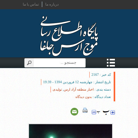
درباره ما
تماس با ما
کد خبر : 2167
تاریخ انتشار : چهارشنبه 12 فروردین 1394 - 19:39
دسته بندی :
اخبار منطقه آزاد ارس
,
تولیدی
تعداد دیدگاه :
بدون دیدگاه