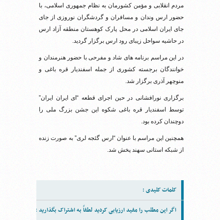
مردم انقلابی و مؤمن کشورمان به نظام جمهوری اسلامی، با
حضور ارس وندان و مسافران و گردشگران نوروزی از جای
جای ایران اسلامی در محل پارک کوهستان منطقه آزاد ارس
در حاشیه سواحل زیبای رود ارس برگزار گردید.
در این مراسم برنامه های شاد و مفرحی با حضور هنرمندان و
خوانندگان برجسته کشوری از جمله اسفندیار قره باغی و
منوچهر آذری برگزار شد.
برگزاری نورافشانی در حین اجرای قطعه “ای ایران ایران”
توسط اسفندیار قره باغی شکوه این جشن بزرگ ملی را
دوچندان کرده بود.
همچنین این مراسم با عنوان “ارس گئجه لری” به صورت زنده
از شبکه استانی سهند پخش شد.
کلمات کلیدی :
اگر این مطلب را مفید ارزیابی کردید لطفاً به اشتراک بگذارید :