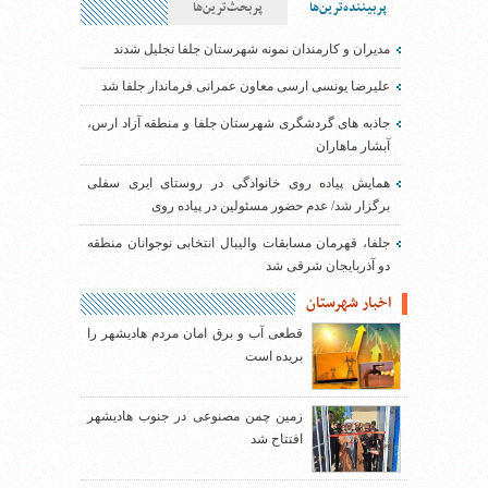
پربیننده‌ترین‌ها
پربحث‌ترین‌ها
مدیران و کارمندان نمونه شهرستان جلفا تجلیل شدند
علیرضا یونسی ارسی معاون عمرانی فرماندار جلفا شد
جاذبه های گردشگری شهرستان جلفا و منطقه آزاد ارس،
آبشار ماهاران
همایش پیاده روی خانوادگی در روستای ایری سفلی
برگزار شد/ عدم حضور مسئولین در پیاده روی
جلفا، قهرمان مسابقات والیبال انتخابی نوجوانان منطقه
دو آذربایجان شرقی شد
اخبار شهرستان
قطعی آب و برق امان مردم هادیشهر را
بریده است
زمین چمن مصنوعی در جنوب هادیشهر
افتتاح شد