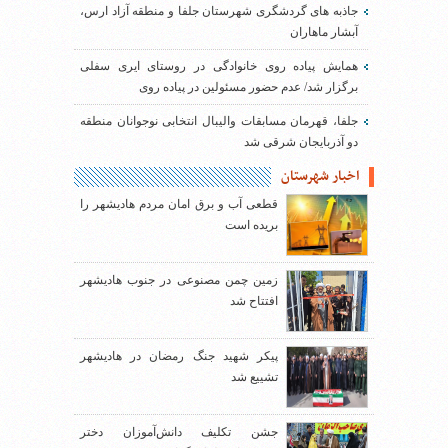
جاذبه های گردشگری شهرستان جلفا و منطقه آزاد ارس،
آبشار ماهاران
همایش پیاده روی خانوادگی در روستای ایری سفلی
برگزار شد/ عدم حضور مسئولین در پیاده روی
جلفا، قهرمان مسابقات والیبال انتخابی نوجوانان منطقه
دو آذربایجان شرقی شد
اخبار شهرستان
قطعی آب و برق امان مردم هادیشهر را
بریده است
زمین چمن مصنوعی در جنوب هادیشهر
افتتاح شد
پیکر شهید جنگ رمضان در هادیشهر
تشییع شد
جشن تکلیف دانش‌آموزان دختر