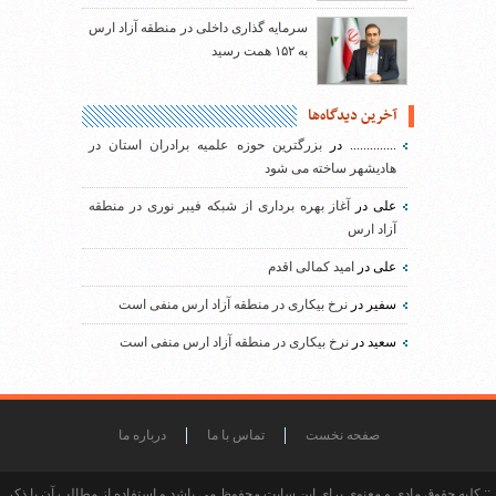
سرمایه گذاری داخلی در منطقه آزاد ارس
به ۱۵۲ همت رسید
آخرین دیدگاه‌ها
..............
در
بزرگترین حوزه علمیه برادران استان در
هادیشهر ساخته می شود
علی
در
آغاز بهره برداری از شبکه فیبر نوری در منطقه
آزاد ارس
علی
در
امید کمالی اقدم
سفیر
در
نرخ بیکاری در منطقه آزاد ارس منفی است
سعید
در
نرخ بیکاری در منطقه آزاد ارس منفی است
صفحه نخست
تماس با ما
درباره ما
:: کلیه حقوق مادی و معنوی برای این سایت محفوظ می باشد و استفاده از مطالب آن با ذکر