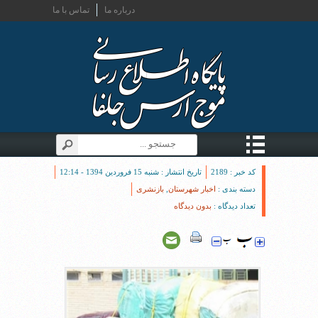
درباره ما
تماس با ما
کد خبر : 2189
تاریخ انتشار : شنبه 15 فروردین 1394 - 12:14
دسته بندی :
اخبار شهرستان
,
بازنشری
تعداد دیدگاه :
بدون دیدگاه