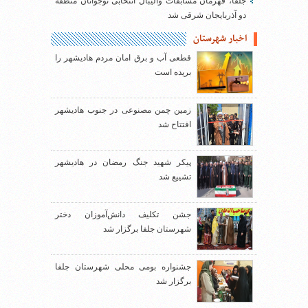
جلفا، قهرمان مسابقات والیبال انتخابی نوجوانان منطقه
دو آذربایجان شرقی شد
اخبار شهرستان
قطعی آب و برق امان مردم هادیشهر را
بریده است
زمین چمن مصنوعی در جنوب هادیشهر
افتتاح شد
پیکر شهید جنگ رمضان در هادیشهر
تشییع شد
جشن تکلیف دانش‌آموزان دختر
شهرستان جلفا برگزار شد
جشنواره بومی محلی شهرستان جلفا
برگزار شد