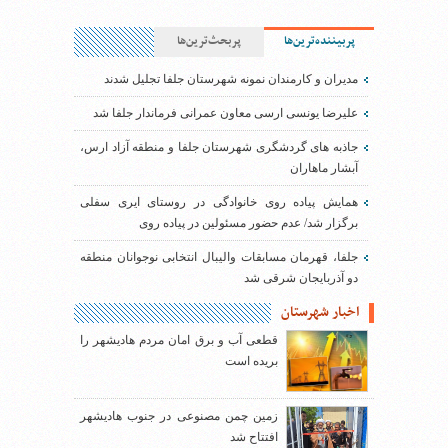
پربیننده‌ترین‌ها
پربحث‌ترین‌ها
مدیران و کارمندان نمونه شهرستان جلفا تجلیل شدند
علیرضا یونسی ارسی معاون عمرانی فرماندار جلفا شد
جاذبه های گردشگری شهرستان جلفا و منطقه آزاد ارس،
آبشار ماهاران
همایش پیاده روی خانوادگی در روستای ایری سفلی
برگزار شد/ عدم حضور مسئولین در پیاده روی
جلفا، قهرمان مسابقات والیبال انتخابی نوجوانان منطقه
دو آذربایجان شرقی شد
اخبار شهرستان
قطعی آب و برق امان مردم هادیشهر را
بریده است
زمین چمن مصنوعی در جنوب هادیشهر
افتتاح شد