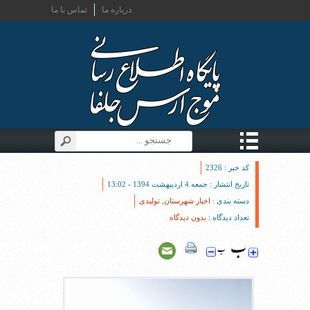
درباره ما
تماس با ما
کد خبر : 2326
تاریخ انتشار : جمعه 4 اردیبهشت 1394 - 13:02
دسته بندی :
اخبار شهرستان
,
تولیدی
تعداد دیدگاه :
بدون دیدگاه