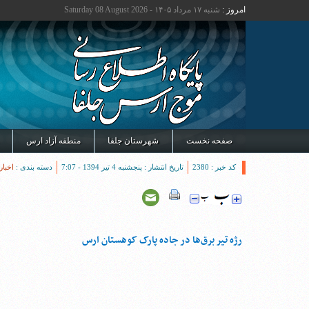
امروز :
شنبه ۱۷ مرداد ۱۴۰۵ - Saturday 08 August 2026
صفحه نخست
شهرستان جلفا
منطقه آزاد ارس
کد خبر : 2380
تاریخ انتشار : پنجشنبه 4 تیر 1394 - 7:07
دسته بندی :
اخبار
رژه تیر برق‌ها در جاده پارک کوهستان ارس