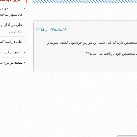
..............
در
بز
هادیشهر ساخته
علی
در
آغاز به
1394-04-05 در 10:14
آزاد ارس
علی
در
امید کم
ند متخصص داره که قبل شما این موردو خودشون کشف نموده و
سفیر
در
نرخ بی
های متخصص خود پرداخت می نماید؟؟
سعید
در
نرخ بی