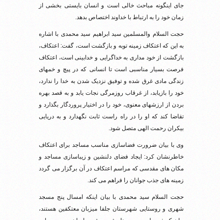
جای اینگونه مباحث خالی است و انسان بایستی بخشی از
زمان خود را به ارتباط با خداوند اختصاص بدهد.
حجت السلام والمسلمین سید ابراهیم سید محمدی با اشاره
به این که اعتکاف زمینه توبه و بازگشت است، گفت: اعتکاف،
بازگشت از خود مداری به خداگرایی و خدابینی است، اعتکاف
فرصت ‏بسیار مناسبى است تا انسانى که در پیچ و خم‏هاى
زندگی مادى غرق شده و توفیق نزدیک شدن به خدا را ندارد،
خود را بازیابد، از غرقاب روزمرگی نجات یابد و به قصد بهره
بردن از ارزش‏هاى معنوى، خود را در اختیار پروردگار بگذارد و
تقاضا کند که او را در راه راست ثابت نگهدارد و به دریایی
بیکران رحمت الهی متصل شود.
وی با بیان ضرورت فضاسازی مناسب مساجد برای اعتکاف
خاطرنشان کرد: ایجاد فضای دلنشین و زیباسازی مساجد و
مکان های مقدسی که مراسم اعتکاف در آن برگزار می گردد
زمینه های جذب جوانان را فراهم می کند.
حجت السلام سید محمدی با بیان اینکه امسال پنج مسجد
شهری و روستایی شهرستان جلفا میزبان معتکفین هستند،