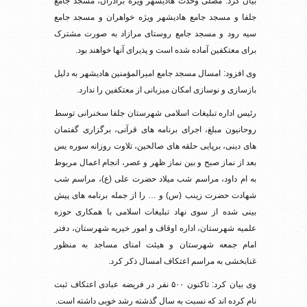
بیان کرد: مصلی وحدت هادیشهر ویژه برادران، مسجد جامع
جلفا و مسجد جامع هادیشهر ویژه خواهران و مسجد جامع
سیه رود و مسجد جامع روستای مرازاد به صورت مشترک
برای معتکفین آماده شده است و پذیرای آنها خواهند بود.
وی افزود: امسال مسجد جامع امیرالمؤمنین هادیشهر به دلیل
بازسازی و نوسازی امکان میزبانی از معتکفین را ندارد.
رئیس اداره تبلیغات اسلامی شهرستان جلفا سخنرانی توسط
روحانیون مبلغ، اجرای برنامه های قرآنی، برگزاری گفتمان
های دینی، برپایی حلقه های صالحین، تلاوت روزانه سوره یس
بعد از نماز صبح و بین نماز ظهر و عصر، انجام اعمال مربوط
به ام داود، مراسم شب میلاد حضرت علی (ع)، مراسم شب
شهادت حضرت زینب (س) و … را از جمله برنامه های پیش
بینی شده از سوی نهاد تبلیغات اسلامی با همکاری حوزه
علمیه شهرستان، اداره اوقاف و امور خیریه شهرستان، دفتر
امام جمعه شهرستان و هیئت امنای مساجد به منظور
غنابخشی به مراسم اعتکاف امسال ذکر کرد.
وی بیان کرد: تاکنون ۵۰۰ نفر در فریضه عبادی اعتکاف ثبت
نام کرده اند که نسبت به سال گذشته رشد خوبی داشته است.