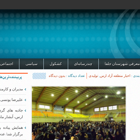
معرفی شهرستان جلفا
چندرسانه‌ای
کشکول
سیاسی
اجتماعی
بندی :
اخبار منطقه آزاد ارس
,
تولیدی
تعداد دیدگاه :
بدون دیدگاه
پربیننده‌ترین‌ها
مدیران و کارمن
علیرضا یونسی 
جاذبه های گر
ارس، آبشار ماه
همایش پیاده 
برگزار شد/ عدم