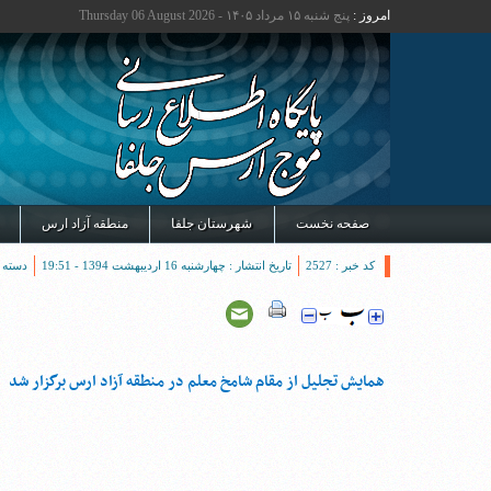
امروز :
پنج شنبه ۱۵ مرداد ۱۴۰۵ - Thursday 06 August 2026
صفحه نخست
شهرستان جلفا
منطقه آزاد ارس
کد خبر : 2527
تاریخ انتشار : چهارشنبه 16 اردیبهشت 1394 - 19:51
دسته 
همایش تجلیل از مقام شامخ معلم در منطقه آزاد ارس برگزار شد