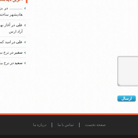
..............
در
بز
هادیشهر ساخته
علی
در
آغاز به
آزاد ارس
علی
در
امید کم
سفیر
در
نرخ بی
سعید
در
نرخ بی
صفحه نخست
تماس با ما
درباره ما