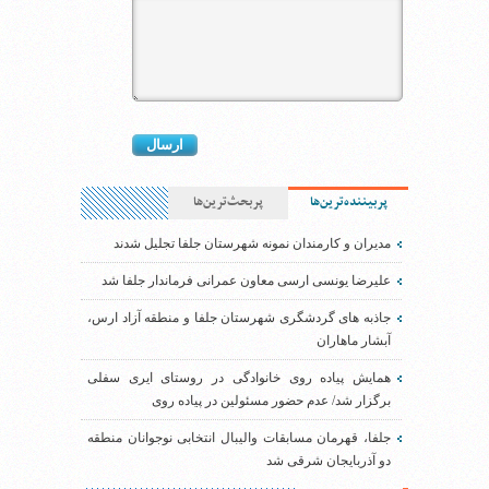
پربیننده‌ترین‌ها
پربحث‌ترین‌ها
مدیران و کارمندان نمونه شهرستان جلفا تجلیل شدند
علیرضا یونسی ارسی معاون عمرانی فرماندار جلفا شد
جاذبه های گردشگری شهرستان جلفا و منطقه آزاد ارس،
آبشار ماهاران
همایش پیاده روی خانوادگی در روستای ایری سفلی
برگزار شد/ عدم حضور مسئولین در پیاده روی
جلفا، قهرمان مسابقات والیبال انتخابی نوجوانان منطقه
دو آذربایجان شرقی شد