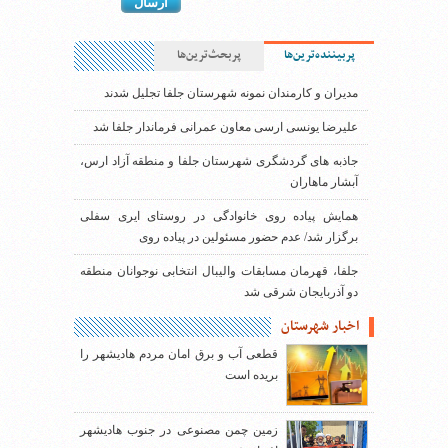
پربیننده‌ترین‌ها
پربحث‌ترین‌ها
مدیران و کارمندان نمونه شهرستان جلفا تجلیل شدند
علیرضا یونسی ارسی معاون عمرانی فرماندار جلفا شد
جاذبه های گردشگری شهرستان جلفا و منطقه آزاد ارس،
آبشار ماهاران
همایش پیاده روی خانوادگی در روستای ایری سفلی
برگزار شد/ عدم حضور مسئولین در پیاده روی
جلفا، قهرمان مسابقات والیبال انتخابی نوجوانان منطقه
دو آذربایجان شرقی شد
اخبار شهرستان
قطعی آب و برق امان مردم هادیشهر را
بریده است
زمین چمن مصنوعی در جنوب هادیشهر