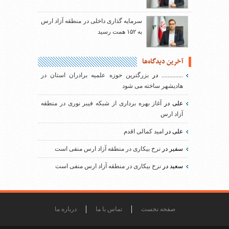
سرمایه گذاری داخلی در منطقه آزاد ارس
به ۱۵۲ همت رسید
آخرین دیدگاه‌ها
..............
در
بزرگترین حوزه علمیه برادران استان در
هادیشهر ساخته می شود
علی
در
آغاز بهره برداری از شبکه فیبر نوری در منطقه
آزاد ارس
علی
در
امید کمالی اقدم
سفیر
در
نرخ بیکاری در منطقه آزاد ارس منفی است
سعید
در
نرخ بیکاری در منطقه آزاد ارس منفی است
صفحه نخست
تماس با ما
درباره ما