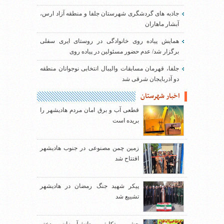
جاذبه های گردشگری شهرستان جلفا و منطقه آزاد ارس،
آبشار ماهاران
همایش پیاده روی خانوادگی در روستای ایری سفلی
برگزار شد/ عدم حضور مسئولین در پیاده روی
جلفا، قهرمان مسابقات والیبال انتخابی نوجوانان منطقه
دو آذربایجان شرقی شد
اخبار شهرستان
قطعی آب و برق امان مردم هادیشهر را
بریده است
زمین چمن مصنوعی در جنوب هادیشهر
افتتاح شد
پیکر شهید جنگ رمضان در هادیشهر
تشییع شد