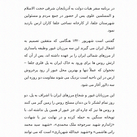
در برنامه سفر هیات دولت به آذربایجان شرقی حجت الاسلام
و المسلمین علوی پس از حضور در جمع مردم و مسئولین
شهرستان جلفا، از کارخانه نساجی جلفا کاران ارس بازدید
نمود.
گفتنی است شهریور ۱۳۲۰ هنگامی که متفقین تصمیم به
اشغال ایران می گیرند این سه مرزبان غیور وظیفه پاسداری
از مرزهای شمالی ایران را بر عهده داشته اند، پس از آن که
ارتش روس ها برای ورود به خاک ایران به پل فلزی جلفا –
نخجوان که عملاً تنها و بهترین محل عبور از رود پرخروش
ارس در این ناحیه است نزدیک می شوند مقاومت دو روزه این
سه دلاور آغاز می شود.
این مرزبانان غیور و شجاع مرزهای ایران با اشراف به پل، دو
روز تمام لشکر تا بن دندان مسلح روس را زمین گیر می کنند
و روس ها نیز که چاره ای جز عبور از همین پل نداشته اند، با
توپخانه سنگین به حمله کرده و در نهایت نیز با شهادت
«ژاندارم شهید سرجوخه ملک محمدی»، «شهید سید محمد
راثی هاشمی» و«شهید عبدالله شهریاری» است که می توانند