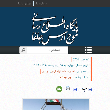
درباره ما
تماس با ما
کد خبر : 2704
تاریخ انتشار : چهارشنبه 30 اردیبهشت 1394 - 18:17
دسته بندی :
اخبار منطقه آزاد ارس
,
تولیدی
تعداد دیدگاه :
بدون دیدگاه