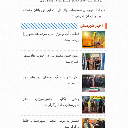
برگزار شد/ عدم حضور مسئولین در پیاده روی
جلفا، قهرمان مسابقات والیبال انتخابی نوجوانان منطقه
دو آذربایجان شرقی شد
اخبار شهرستان
قطعی آب و برق امان مردم هادیشهر را
بریده است
زمین چمن مصنوعی در جنوب هادیشهر
افتتاح شد
پیکر شهید جنگ رمضان در هادیشهر
تشییع شد
جشن تکلیف دانش‌آموزان دختر
شهرستان جلفا برگزار شد
جشنواره بومی محلی شهرستان جلفا
برگزار شد