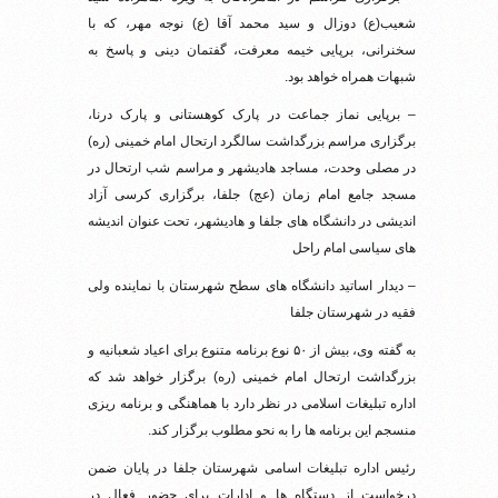
شعیب(ع) دوزال و سید محمد آقا (ع) نوجه مهر، که با
سخنرانی، برپایی خیمه معرفت، گفتمان دینی و پاسخ به
شبهات همراه خواهد بود.
– برپایی نماز جماعت در پارک کوهستانی و پارک درنا،
برگزاری مراسم بزرگداشت سالگرد ارتحال امام خمینی (ره)
در مصلی وحدت، مساجد هادیشهر و مراسم شب ارتحال در
مسجد جامع امام زمان (عج) جلفا، برگزاری کرسی آزاد
اندیشی در دانشگاه های جلفا و هادیشهر، تحت عنوان اندیشه
های سیاسی امام راحل
– دیدار اساتید دانشگاه های سطح شهرستان با نماینده ولی
فقیه در شهرستان جلفا
به گفته وی، بیش از ۵۰ نوع برنامه متنوع برای اعیاد شعبانیه و
بزرگداشت ارتحال امام خمینی (ره) برگزار خواهد شد که
اداره تبلیغات اسلامی در نظر دارد با هماهنگی و برنامه ریزی
منسجم این برنامه ها را به نحو مطلوب برگزار کند.
رئیس اداره تبلیغات اسامی شهرستان جلفا در پایان ضمن
درخواست از دستگاه ها و ادارات برای حضور فعال در