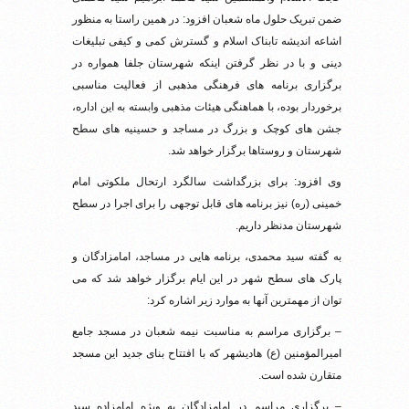
ضمن تبریک حلول ماه شعبان افزود: در همین راستا به منظور
اشاعه اندیشه تابناک اسلام و گسترش کمی و کیفی تبلیغات
دینی و با در نظر گرفتن اینکه شهرستان جلفا همواره در
برگزاری برنامه های فرهنگی مذهبی از فعالیت مناسبی
برخوردار بوده، با هماهنگی هیئات مذهبی وابسته به این اداره،
جشن های کوچک و بزرگ در مساجد و حسینیه های سطح
شهرستان و روستاها برگزار خواهد شد.
وی افزود: برای بزرگداشت سالگرد ارتحال ملکوتی امام
خمینی (ره) نیز برنامه های قابل توجهی را برای اجرا در سطح
شهرستان مدنظر داریم.
به گفته سید محمدی، برنامه هایی در مساجد، امامزادگان و
پارک های سطح شهر در این ایام برگزار خواهد شد که می
توان از مهمترین آنها به موارد زیر اشاره کرد:
– برگزاری مراسم به مناسبت نیمه شعبان در مسجد جامع
امیرالمؤمنین (ع) هادیشهر که با افتتاح بنای جدید این مسجد
متقارن شده است.
– برگزاری مراسم در امامزادگان به ویژه امامزاده سید