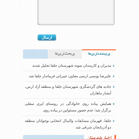
پربیننده‌ترین‌ها
پربحث‌ترین‌ها
مدیران و کارمندان نمونه شهرستان جلفا تجلیل شدند
علیرضا یونسی ارسی معاون عمرانی فرماندار جلفا شد
جاذبه های گردشگری شهرستان جلفا و منطقه آزاد ارس،
آبشار ماهاران
همایش پیاده روی خانوادگی در روستای ایری سفلی
برگزار شد/ عدم حضور مسئولین در پیاده روی
جلفا، قهرمان مسابقات والیبال انتخابی نوجوانان منطقه
دو آذربایجان شرقی شد
اخبار شهرستان