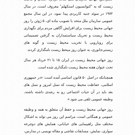
زیست که به “کنوانسیون استکهلم” معروف است، در سال
۱۹۷۲ در سوئد جنبه کاربردی پیدا نمود، در این سال مجمع
عمومی سازمان ملل متحد با تصویب ماده ای، ۵ ژوئن را روز
جهانی محیط زیست برای افزایش آگاهی مردم برای نگهداری
محیط زیست و تحریک سیاستمداران به گرفتن تصمیماتی
برای رویارویی با تخریب محیط زیست و گونه های
زیستی‌جانوری، به عنوان روز میحط زیست نامگذاری کردند.
روز جهانی محیط زیست در ایران ۱۵ تا ۲۱ خرداد هر سال
تحت عنوان هفته محیط زیست نامگذاری شده‌ است.
همچنانکه در اصل ۵۰ قانون اساسی آمده است: «در جمهوری‏
اسلامی، حفاظت‏ محیط زیست‏ که‏ نسل‏ امروز و نسل های‏
بعد باید در آن‏ حیات‏ اجتماعی‏ رو به‏ رشدی‏ داشته‏ باشند،
وظیفه‏ عمومی‏ تلقی‏ می‏ شود.»
روز جهانی محیط زیست و حفظ آن متعلق به همه و وظیفه
عمومی و همگانی است، مراسم این روز می تواند به اشکال
مختلف مثل راهپیمایی های خیابانی، همایش های دوچرخه
سواری، نمایش، مسابقات نقاشی و مقاله نویسی در مدارس،