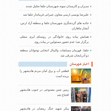
مدیران و کارمندان نمونه شهرستان جلفا تجلیل شدند
علیرضا یونسی ارسی معاون عمرانی فرماندار جلفا شد
جاذبه های گردشگری شهرستان جلفا و منطقه آزاد ارس،
آبشار ماهاران
همایش پیاده روی خانوادگی در روستای ایری سفلی
برگزار شد/ عدم حضور مسئولین در پیاده روی
جلفا، قهرمان مسابقات والیبال انتخابی نوجوانان منطقه
دو آذربایجان شرقی شد
اخبار شهرستان
قطعی آب و برق امان مردم هادیشهر را
بریده است
زمین چمن مصنوعی در جنوب هادیشهر
افتتاح شد
پیکر شهید جنگ رمضان در هادیشهر