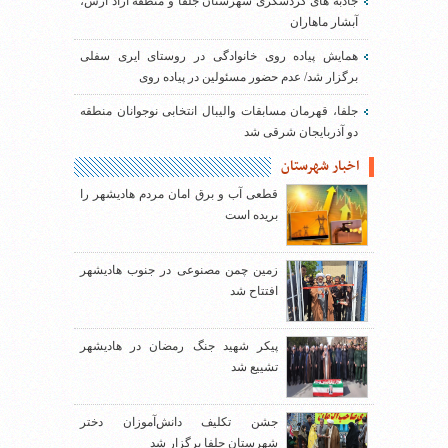
جاذبه های گردشگری شهرستان جلفا و منطقه آزاد ارس،
آبشار ماهاران
همایش پیاده روی خانوادگی در روستای ایری سفلی
برگزار شد/ عدم حضور مسئولین در پیاده روی
جلفا، قهرمان مسابقات والیبال انتخابی نوجوانان منطقه
دو آذربایجان شرقی شد
اخبار شهرستان
قطعی آب و برق امان مردم هادیشهر را
بریده است
زمین چمن مصنوعی در جنوب هادیشهر
افتتاح شد
پیکر شهید جنگ رمضان در هادیشهر
تشییع شد
جشن تکلیف دانش‌آموزان دختر
شهرستان جلفا برگزار شد