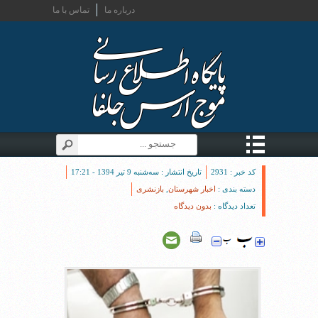
درباره ما
تماس با ما
کد خبر : 2931
تاریخ انتشار : سه‌شنبه 9 تیر 1394 - 17:21
دسته بندی :
اخبار شهرستان
,
بازنشری
تعداد دیدگاه :
بدون دیدگاه