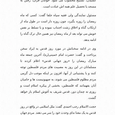
کشیدن، تسبیح محسوب می شود. خواندن قرآن، رفتن به
مسجد یا تحصیل علم همه اش عبادت است.
مسئول نمایندگی ولی فقیه سپاه جلفا گفت: کسی که ماه
رمضان را روزه بگیرد، چون روزه دار است در طول ماه از
ارتکاب گناه و اخلاق زشت اجتناب نموده و با تسلط بر نفس
خویش می تواند بعد از ماه رمضان نیز همین حال ترک گناه را
ادامه بدهد.
وی در ادامه سخنانش در مورد روز قدس به ایراد سخن
پرداخت و گفت: حضرت امام خمینی(ره)، آخرین جمعه ماه
مبارک رمضان را «روز جهانی قدس» اعلام کردند تا
مسلمانان در این روز به مصیبت های مردم فلسطین توجه
کنند و با پشتیبانی از آنها، افزون بر اینکه موجب دل گرمی
مردم مظلوم فلسطین می شوند، به صهیونیست ها و حامیان
آنان بفهمانند که فلسطین، بخشی از پیکره اسلام است و
روزی نه چندان دور، قدس شریف به آغوش اسلام باز خواهد
گشت.
حجت الاسلام رجب احمدی گفت: ملل اسلامی در واقع در روز
قدس به یک معنا ندای وحدت خود را سر می دهند. مردم جهان