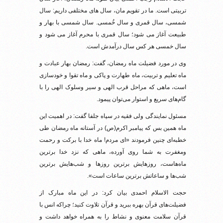
تربیتی است. ما در تقویم مان، سال های مختلفی داریم: سال
شمسی، سال قمری و سال خُمسی. سال شمسی با بهار و
طبیعت آغاز می شود؛ سال قمری با محرم آغاز می شود و
سال خمسی هر کس سال درآمدش است.
وی در مورد فضیلت ماه رمضان، گفت: رمضان بهار عبادت و
ماه تعلیم و تربیت، ماه طهارت و پاکی و ماه تقوا و خودسازی
است، ماهی که مراحل قرب الهی و سیر وسلوک الهی را با
گام‌های سریع و استوار می‌توان پیمود.
مسئول نمایندگی ولی فقیه در سپاه جلفا گفت: در اهمیت این
ماه همین بس که پیامبر اکرم(ص) در آستانه ماه رمضان طی
خطبه‌ای چنین فرمودند «ای مردم! ماه خدا با برکت و رحمت
ومغفرت به شما روی آورده، ماهی که نزد خدا برترین
ماه‌هاست، روزهایش برترین روزها و شب‌هایش برترین
شب‌ها و ساعاتش برترین ساعات است».
حجت الاسلام احمدی بیان کرد: در این ماه مبارک از
فضیلت‌های قرآن بهره ببرید و قرآن تلاوت کنید؛ چراکه انس با
قرآن سلامت معنوی و نشاط را به همراه خواهد داشت و