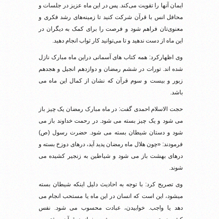
ایمان آنها را تقویت می‌کند. پس در این ماه عزیز در جلسات و
محافل انس با قرآن شرکت کنید تا زمینه‌های رشد فکری و
معنوی‌تان فراهم شود و فرصت را برای کمک به دیگران در
این ماه از دست ندهید و تا می‌توانید کار ثواب انجام دهید.
وی اظهارکرد: همه کتاب های آسمانی دراین ماه مبارک نازل
شده اند. تورات در ششم رمضان و دوازدهم انجیل و هجدهم
زبور و بیست و سوم قرآن که نشان از کمال این ماه می
باشد.
حجت الاسلام احمدی گفت: در ماه مبارک رمضان یک چیز باز
می شود و یک چیز بسته می شود. در رحمت خداوند باز می
شود و دستان شیطان بسته می شود. حضرت رسول (ص)
فرمودند: «چون هلال ماه رمضان پدید آید، درهای دوزخ بسته و
درهای بهشت باز می شود و شیاطین به زنجیر کشیده می
شوند.
وی تصریح کرد: با توجه به احادیث دلیل اینکه شیطان بسته
میشود، این است که انسان در این ماه یا مستحب انجام می
دهد یا واجب. خوابیدن، عبادت محسوب می شود. نفس