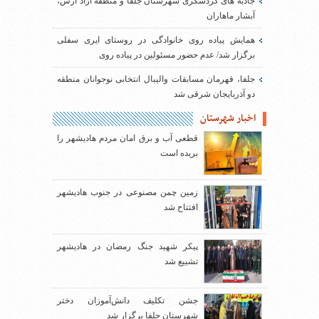
جاذبه های گردشگری شهرستان جلفا و منطقه آزاد ارس،
آبشار ماهاران
همایش پیاده روی خانوادگی در روستای ایری سفلی
برگزار شد/ عدم حضور مسئولین در پیاده روی
جلفا، قهرمان مسابقات والیبال انتخابی نوجوانان منطقه
دو آذربایجان شرقی شد
اخبار شهرستان
قطعی آب و برق امان مردم هادیشهر را
بریده است
زمین چمن مصنوعی در جنوب هادیشهر
افتتاح شد
پیکر شهید جنگ رمضان در هادیشهر
تشییع شد
جشن تکلیف دانش‌آموزان دختر
شهرستان جلفا برگزار شد