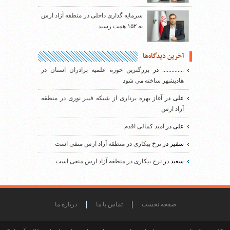
سرمایه گذاری داخلی در منطقه آزاد ارس
به ۱۵۲ همت رسید
آخرین دیدگاه‌ها
..............
در
بزرگترین حوزه علمیه برادران استان در
هادیشهر ساخته می شود
علی
در
آغاز بهره برداری از شبکه فیبر نوری در منطقه
آزاد ارس
علی
در
امید کمالی اقدم
سفیر
در
نرخ بیکاری در منطقه آزاد ارس منفی است
سعید
در
نرخ بیکاری در منطقه آزاد ارس منفی است
صفحه نخست
تماس با ما
درباره ما