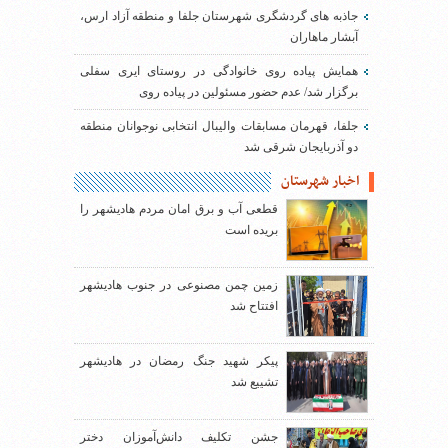
جاذبه های گردشگری شهرستان جلفا و منطقه آزاد ارس،
آبشار ماهاران
همایش پیاده روی خانوادگی در روستای ایری سفلی
برگزار شد/ عدم حضور مسئولین در پیاده روی
جلفا، قهرمان مسابقات والیبال انتخابی نوجوانان منطقه
دو آذربایجان شرقی شد
اخبار شهرستان
قطعی آب و برق امان مردم هادیشهر را
بریده است
زمین چمن مصنوعی در جنوب هادیشهر
افتتاح شد
پیکر شهید جنگ رمضان در هادیشهر
تشییع شد
جشن تکلیف دانش‌آموزان دختر