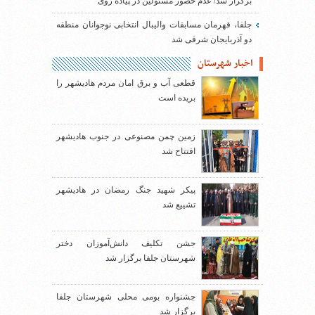
برگزار شد/ عدم حضور مسئولین در پیاده روی
جلفا، قهرمان مسابقات والیبال انتخابی نوجوانان منطقه
دو آذربایجان شرقی شد
اخبار شهرستان
قطعی آب و برق امان مردم هادیشهر را
بریده است
زمین چمن مصنوعی در جنوب هادیشهر
افتتاح شد
پیکر شهید جنگ رمضان در هادیشهر
تشییع شد
جشن تکلیف دانش‌آموزان دختر
شهرستان جلفا برگزار شد
جشنواره بومی محلی شهرستان جلفا
برگزار شد