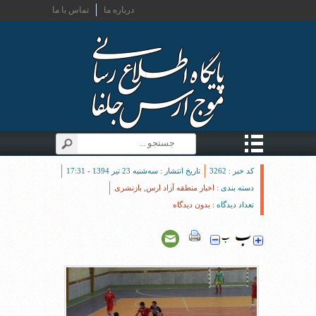
درباره ما
تماس با ما
کد خبر : 3262
تاریخ انتشار : سه‌شنبه 23 تیر 1394 - 17:31
دسته بندی :
اخبار منطقه آزاد ارس
,
بازنشری
تعداد دیدگاه :
بدون دیدگاه