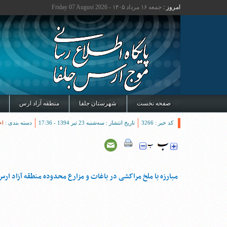
امروز :
جمعه ۱۶ مرداد ۱۴۰۵ - Friday 07 August 2026
صفحه نخست
شهرستان جلفا
منطقه آزاد ارس
کد خبر : 3266
تاریخ انتشار : سه‌شنبه 23 تیر 1394 - 17:36
دسته بندی :
اخ
مبارزه با ملخ مراکشی در باغات و مزارع محدوده منطقه آزاد ارس