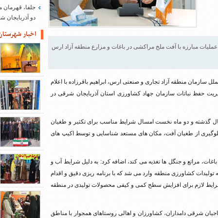
جلفا، قهرمان م
دو آذربایجان 
اخبار شهرستان
عملیات مبارزه با آفت ملخ مراکشی در باغات و مزارع منطقه آزاد ارس
ملل سازمان منطقه آزاد تجاری و صنعتی ارس، ابراهیم باقرزاده با اعلام
دیریت حفظ نباتات سازمان جهاد کشاورزی استان آذربایجان شرقی در
 سال گذشته و دو ماه نخست امسال شرایط مناسب برای تکثیر و طغیان
جلوگیری از طغیان آفت، مکان های مستعد شناسایی و توسط اکیپ های
غات، مراتع و جنگل ها تغذیه می کند، اضافه کرد: به دلیل شرایط آب و
تولیدات کشاورزی منطقه وارد می شد که با برنامه ریزی دقیق و اقدام
شرایط لازم برای افزایش سطح کمی و کیفی محصولات تولیدی در منطقه
جیان شرقی دامداران، کشاورزان و اهالی روستاهای همجوار با مناطق