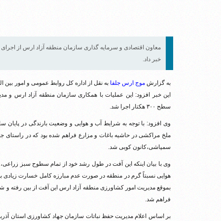
معاون اقتصادی و سرمایه گذاری سازمان منطقه آزاد ارس از اجرای 
خبر داد.
به گزارش
موج ارس جلفا
به نقل از اداره کل روابط عمومی و امور بین ال
این خبر افزود: این عملیات با همکاری سازمان منطقه آزاد ارس و م
سطح ۳۰۰ هکتار اجرا شد.
وی افزود: با توجه به شرایط آب و هوایی و وضعیت بارندگی در پایان
ملخ مراکشی در حاشیه باغات و مزارع فراهم شده بود که در راستای 
سمپاشی،کانون کوبی شد.
وی با بیان اینکه این آفت در طول رشد خود از تمام سطوح سبز زراعی، با
هوایی نسبتاً گرم در منطقه در صورت عدم مبارزه کامل خسارت زیادی به 
بموقع مدیریت امور کشاورزی منطقه آزاد ارس این آفت از بین رفته و 
فراهم شد.
بر اساس اعلام مدیریت حفظ نباتات سازمان جهاد کشاورزی استان آذربا