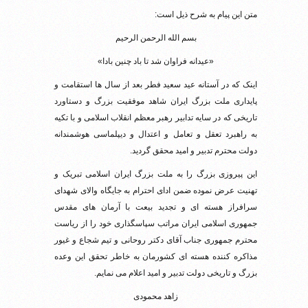
متن این پیام به شرح ذیل است:
بسم الله الرحمن الرحیم
«عیدانه فراوان شد تا باد چنین بادا»
اینک که در آستانه عید سعید فطر بعد از سال ها استقامت و
پایداری ملت بزرگ ایران شاهد موفقیت بزرگ و دستاورد
تاریخی که در سایه تدابیر رهبر معظم انقلاب اسلامی و با تکیه
به راهبرد تعقل و تعامل و اعتدال و دیپلماسی هوشمندانه
دولت محترم تدبیر و امید محقق گردید.
این پیروزی بزرگ را به ملت بزرگ ایران اسلامی تبریک و
تهنیت عرض نموده ضمن ادای احترام به جایگاه والای شهدای
سرافراز هسته ای و تجدید بیعت با آرمان های مقدس
جمهوری اسلامی ایران مراتب سپاسگذاری خود را از ریاست
محترم جمهوری جناب آقای دکتر روحانی و تیم شجاع و غیور
مذاکره کننده هسته ای کشورمان به خاطر تحقق این وعده
بزرگ و تاریخی دولت تدبیر و امید اعلام می نمایم.
زاهد محمودی