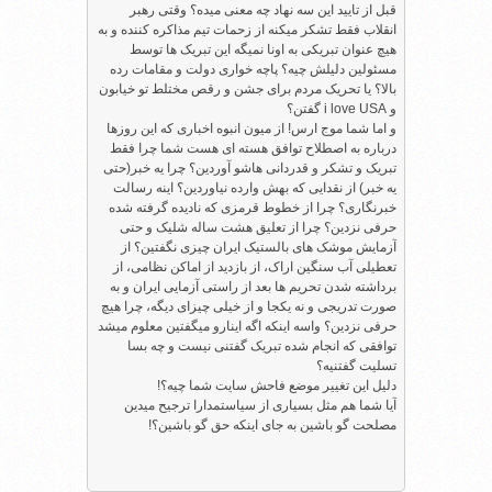
قبل از تایید این سه نهاد چه معنی میده؟ وقتی رهبر
انقلاب فقط تشکر میکنه از زحمات تیم مذاکره کننده و به
هیچ عنوان تبریکی به اونا نمیگه این تبریک ها توسط
مسئولین دلیلش چیه؟ پاچه خواری دولت و مقامات رده
بالا؟ یا تحریک مردم برای جشن و رقص مختلط تو خیابون
و i love USA گفتن؟
و اما شما موج ارس! از میون انبوه اخباری که این روزها
درباره به اصطلاح توافق هسته ای هست شما چرا فقط
تبریک و تشکر و قدردانی هاشو آوردین؟ چرا یه خبر(حتی
یه خبر) از نقدایی که بهش وارده نیاوردین؟ اینه رسالت
خبرنگاری؟ چرا از خطوط قرمزی که نادیده گرفته شده
حرفی نزدین؟ چرا از تعلیق هشت ساله شلیک و حتی
آزمایش موشک های بالستیک ایران چیزی نگفتین؟ از
تعطیلی آب سنگین اراک، از بازدید از اماکن نظامی، از
برداشته شدن تحریم ها بعد از راستی آزمایی ایران و به
صورت تدریجی و نه یکجا و از خیلی چیزای دیگه، چرا هیچ
حرفی نزدین؟ واسه اینکه اگه اینارو میگفتین معلوم میشد
توافقی که انجام شده تبریک گفتنی نیست و چه بسا
تسلیت گفتنیه؟
دلیل این تغییر موضع فاحش سایت شما چیه؟!
آیا شما هم مثل بسیاری از سیاستمدارا ترجیح میدین
مصلحت گو باشین به جای اینکه حق گو باشین؟!