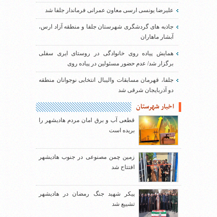
علیرضا یونسی ارسی معاون عمرانی فرماندار جلفا شد
جاذبه های گردشگری شهرستان جلفا و منطقه آزاد ارس،
آبشار ماهاران
همایش پیاده روی خانوادگی در روستای ایری سفلی
برگزار شد/ عدم حضور مسئولین در پیاده روی
جلفا، قهرمان مسابقات والیبال انتخابی نوجوانان منطقه
دو آذربایجان شرقی شد
اخبار شهرستان
قطعی آب و برق امان مردم هادیشهر را
بریده است
زمین چمن مصنوعی در جنوب هادیشهر
افتتاح شد
پیکر شهید جنگ رمضان در هادیشهر
تشییع شد