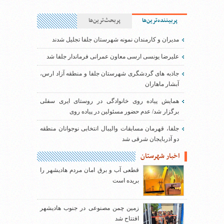
پربیننده‌ترین‌ها
پربحث‌ترین‌ها
مدیران و کارمندان نمونه شهرستان جلفا تجلیل شدند
علیرضا یونسی ارسی معاون عمرانی فرماندار جلفا شد
جاذبه های گردشگری شهرستان جلفا و منطقه آزاد ارس،
آبشار ماهاران
همایش پیاده روی خانوادگی در روستای ایری سفلی
برگزار شد/ عدم حضور مسئولین در پیاده روی
جلفا، قهرمان مسابقات والیبال انتخابی نوجوانان منطقه
دو آذربایجان شرقی شد
اخبار شهرستان
قطعی آب و برق امان مردم هادیشهر را
بریده است
زمین چمن مصنوعی در جنوب هادیشهر
افتتاح شد