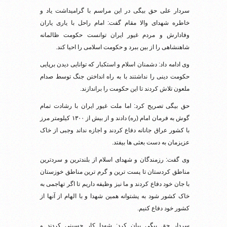
سردار علی حق بیگی در این مراسم با گرامیداشت یاد و
خاطره شهدای والا مقام گفت: امام راحل با یاری یاران
وفادارش و مردم غیور ایران توانست حکومت ظالمانه
شاهنشاهی را از بین ببرد و حکومت اسلامی را احیا کند.
وی ادامه داد: دشمنان اسلام و استکبار که توانایی دیدن برپایی
حکومت دینی را نداشتند با به راه انداختن جنگ توسط صدام
ملعون تلاش کردند تا این حکومت را براندازند.
حق بیگی تصریح کرد: اما ملت غیور ایران با رشادت تمام
گوش به فرمان امام (ره) دادند و از بیش از ۱۳۰۰ کیلومتر مرز
با کشور عراق جانانه دفاع کردند و اجازه نداند وجبی از خاک
عزیزمان به دست بعثی ها بیفتد.
وی گفت: رزمندگان و شهدای اسلام از بلندترین و سردترین
مناطق کردستان تا پست ترین و گرم ترین مناطق خوزستان
با جان خود دفاع کردند و ما نیز وظیفه داریم تا اگر تهاجمی به
خاک کشور شود به پشتوانه همین شهدا و با الهام از آنها از
کشور خود دفاع کنیم.
سردار حق بیگی بیان کرد: شهدا کار حسینی کردند و