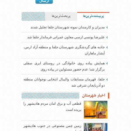
پربیننده‌ترین‌ها
پربحث‌ترین‌ها
مدیران و کارمندان نمونه شهرستان جلفا تجلیل شدند
علیرضا یونسی ارسی معاون عمرانی فرماندار جلفا شد
جاذبه های گردشگری شهرستان جلفا و منطقه آزاد ارس،
آبشار ماهاران
همایش پیاده روی خانوادگی در روستای ایری سفلی
برگزار شد/ عدم حضور مسئولین در پیاده روی
جلفا، قهرمان مسابقات والیبال انتخابی نوجوانان منطقه
دو آذربایجان شرقی شد
اخبار شهرستان
قطعی آب و برق امان مردم هادیشهر را
بریده است
زمین چمن مصنوعی در جنوب هادیشهر