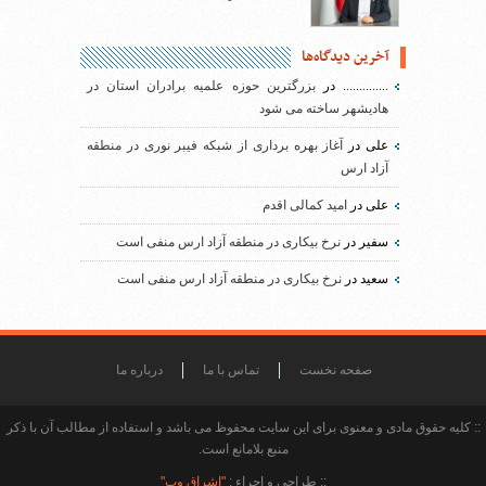
آخرین دیدگاه‌ها
..............
در
بزرگترین حوزه علمیه برادران استان در
هادیشهر ساخته می شود
علی
در
آغاز بهره برداری از شبکه فیبر نوری در منطقه
آزاد ارس
علی
در
امید کمالی اقدم
سفیر
در
نرخ بیکاری در منطقه آزاد ارس منفی است
سعید
در
نرخ بیکاری در منطقه آزاد ارس منفی است
صفحه نخست
تماس با ما
درباره ما
:: کلیه حقوق مادی و معنوی برای این سایت محفوظ می باشد و استفاده از مطالب آن با ذکر
منبع بلامانع است.
:: طراحی و اجراء :
"اشراق وب"