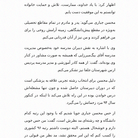
اظهار کرد: با یاد خداوند، ممارست، تلاش و حمایت خانواده
توانستم به این موفقیت دست یابم.
محسن جباری می‌گوید: پدر و مادرم در تمام مقاطع تحصیلی
به‌ویژه در مقطع پیش‌دانشگاهی، زمینه آرامش روحی را برای
من فراهم کردند و من نیز از آنان قدردانی می‌کنم.
وی با اشاره به نقش دبیران مدرسه خود به‌خصوص مدیریت
مدرسه آقای بیگ‌میرزایی که همیشه به صورت مشاور در کنار
وی بوده‌اند، گفت: از همه کادر آموزشی و مدیر مدرسه پردیس
ارس شهرستان جلفا نیز تشکر می‌کنم.
دلیل محسن برای انتخاب رشته تجربی علاقه به پزشکی است
که در دوران دبیرستان حاصل شده و چون تنها مشغله‌اش
درس خواندن بوده در این راه تلاش می‌کند تا اینکه در کنکور
سال ۹۴ مزد زحماتش را می‌گیرد.
از حس محسن جباری جویا شدیم که با وجود این رتبه کدام
دانشگاه و چه رشته‌ای مد نظرش است، گفت: من حس خوبی
دارم و خوشحال هستم، البته دوست داشتم رتبه ۹۶ کشوری
را کسب کنم که این امر محقق نشد، مد نظر من قبولی در