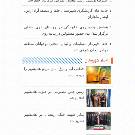
علیرضا یونسی ارسی معاون عمرانی فرماندار جلفا شد
جاذبه های گردشگری شهرستان جلفا و منطقه آزاد ارس،
آبشار ماهاران
همایش پیاده روی خانوادگی در روستای ایری سفلی
برگزار شد/ عدم حضور مسئولین در پیاده روی
جلفا، قهرمان مسابقات والیبال انتخابی نوجوانان منطقه
دو آذربایجان شرقی شد
اخبار شهرستان
قطعی آب و برق امان مردم هادیشهر را
بریده است
زمین چمن مصنوعی در جنوب هادیشهر
افتتاح شد
پیکر شهید جنگ رمضان در هادیشهر
تشییع شد