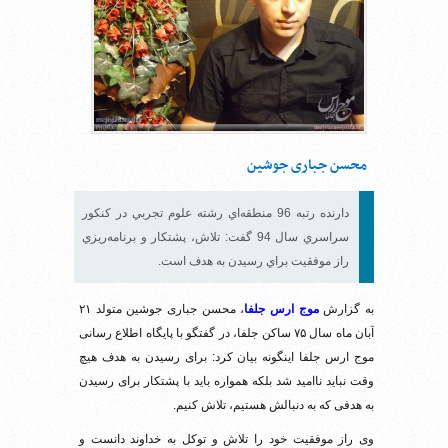
محسن جباری جوشین
دارنده رتبه 96 منطقه‌اي رشته علوم تجربي در کنکور
سراسري سال 94 گفت: تلاش، پشتکار و برنامه‌ريزي
راز موفقيت براي رسيدن به هدف است.
به گزارش
موج ارس جلفا
، محسن جباری جوشین متولد ۲۱
آبان ماه سال ۷۵ ساکن جلفا، در گفتگو با پایگاه اطلاع رسانی
موج ارس جلفا اینگونه بیان کرد: برای رسیدن به هدف هیچ
وقت نباید ناامید شد بلکه همواره باید با پشتکار برای رسیدن
به هدفی که به دنبالش هستیم، تلاش کنیم.
وی راز موفقیت خود را تلاش و توکل به خداوند دانست و