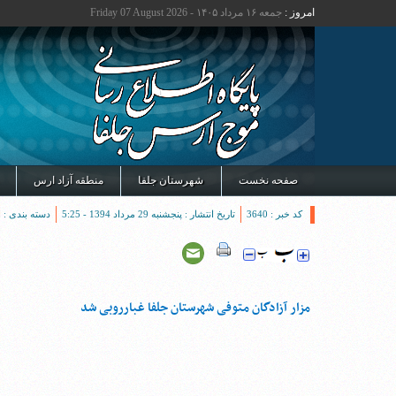
امروز :
جمعه ۱۶ مرداد ۱۴۰۵ - Friday 07 August 2026
صفحه نخست
شهرستان جلفا
منطقه آزاد ارس
کد خبر : 3640
تاریخ انتشار : پنجشنبه 29 مرداد 1394 - 5:25
دسته بندی :
ا
مزار آزادگان متوفی شهرستان جلفا غبارروبی شد