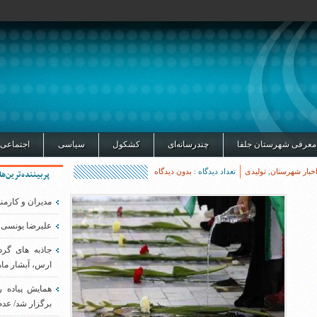
معرفی شهرستان جلفا
چندرسانه‌ای
کشکول
سیاسی
اجتماعی
خبار شهرستان
,
تولیدی
تعداد دیدگاه :
بدون دیدگاه
پربیننده‌ترین‌ها
مدیران و کارمن
علیرضا یونسی 
جاذبه های گر
ارس، آبشار ماه
همایش پیاده 
برگزار شد/ عدم