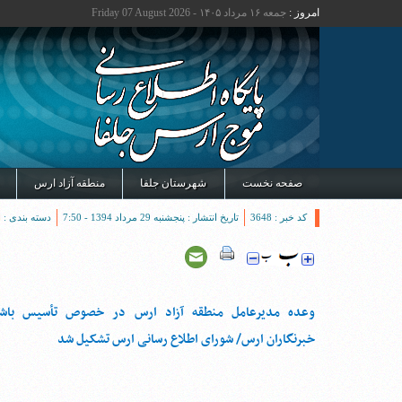
امروز :
جمعه ۱۶ مرداد ۱۴۰۵ - Friday 07 August 2026
صفحه نخست
شهرستان جلفا
منطقه آزاد ارس
کد خبر : 3648
تاریخ انتشار : پنجشنبه 29 مرداد 1394 - 7:50
دسته بندی :
ا
وعده مدیرعامل منطقه آزاد ارس در خصوص تأسیس باشگ
خبرنگاران ارس/ شورای اطلاع رسانی ارس تشکیل شد