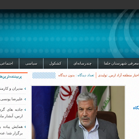
معرفی شهرستان جلفا
چندرسانه‌ای
کشکول
سیاسی
اجتماعی
خبار منطقه آزاد ارس
,
تولیدی
تعداد دیدگاه :
بدون دیدگاه
پربیننده‌ترین‌ها
مدیران و کارمن
علیرضا یونسی 
اه
جاذبه های گر
ارس، آبشار ماه
همایش پیاده 
برگزار شد/ عدم