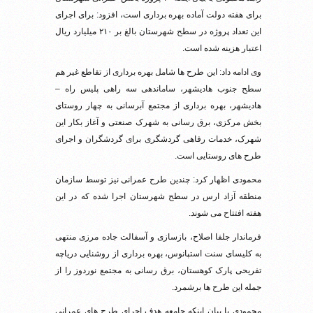
برای هفته دولت آماده بهره برداری است، افزود: برای اجرای
این تعداد پروژه در سطح شهرستان بالغ بر ۲۱۰ میلیارد ریال
اعتبار هزینه شده است.
وی ادامه داد: این طرح ها شامل بهره برداری از تقاطع غیر هم
سطح جنوب هادیشهر، ساماندهی سه راهی پلیس راه –
هادیشهر، بهره برداری از مجتمع آبرسانی به چهار روستای
بخش مرکزی، برق رسانی به شهرک صنعتی و آغاز بکار این
شهرک، خدمات رفاهی گردشگری برای گردشگران و اجرای
طرح های روستایی است.
محمودی اظهار کرد: چندین طرح عمرانی نیز توسط سازمان
منطقه آزاد ارس در سطح شهرستان اجرا شده که در این
هفته افتتاح می شوند.
فرماندار جلفا اصلاح، بازسازی و آسفالت جاده مرزی منتهی
به کلیسای سنت استپانوس، بهره برداری از روشنایی دریاچه
تفریحی پارک کوهستان، برق رسانی به مجتمع نوردوز را از
جمله این طرح ها برشمرد.
محمودی با بیان اینکه جامعه هدف اجرای طرح های عمرانی