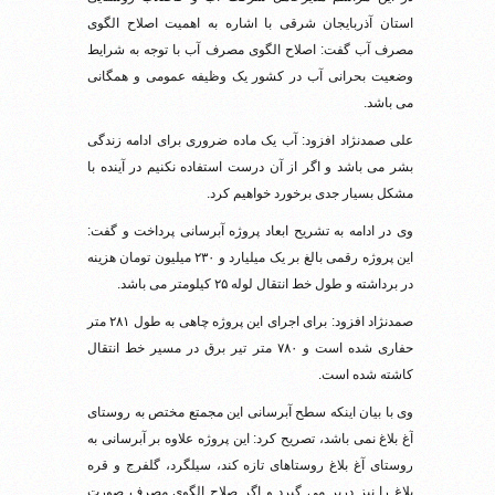
استان آذربایجان شرقی با اشاره به اهمیت اصلاح الگوی
مصرف آب گفت: اصلاح الگوی مصرف آب با توجه به شرایط
وضعیت بحرانی آب در کشور یک وظیفه عمومی و همگانی
می باشد.
علی صمدنژاد افزود: آب یک ماده ضروری برای ادامه زندگی
بشر می باشد و اگر از آن درست استفاده نکنیم در آینده با
مشکل بسیار جدی برخورد خواهیم کرد.
وی در ادامه به تشریح ابعاد پروژه آبرسانی پرداخت و گفت:
این پروژه رقمی بالغ بر یک میلیارد و ۲۳۰ میلیون تومان هزینه
در برداشته و طول خط انتقال لوله ۲۵ کیلومتر می باشد.
صمدنژاد افزود: برای اجرای این پروژه چاهی به طول ۲۸۱ متر
حفاری شده است و ۷۸۰ متر تیر برق در مسیر خط انتقال
کاشته شده است.
وی با بیان اینکه سطح آبرسانی این مجمتع مختص به روستای
آغ بلاغ نمی باشد، تصریح کرد: این پروژه علاوه بر آبرسانی به
روستای آغ بلاغ روستاهای تازه کند، سیلگرد، گلفرج و قره
بلاغ را نیز دربر می گیرد و اگر صلاح الگوی مصرف صورت