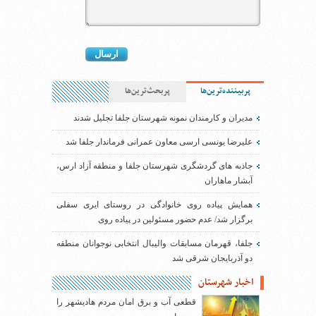
پربیننده‌ترین‌ها
پربحث‌ترین‌ها
مدیران و کارمندان نمونه شهرستان جلفا تجلیل شدند
علیرضا یونسی ارسی معاون عمرانی فرماندار جلفا شد
جاذبه های گردشگری شهرستان جلفا و منطقه آزاد ارس،
آبشار ماهاران
همایش پیاده روی خانوادگی در روستای ایری سفلی
برگزار شد/ عدم حضور مسئولین در پیاده روی
جلفا، قهرمان مسابقات والیبال انتخابی نوجوانان منطقه
دو آذربایجان شرقی شد
اخبار شهرستان
قطعی آب و برق امان مردم هادیشهر را