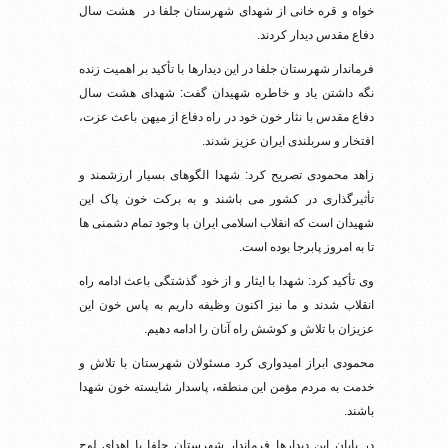
خواه و قره خانی از شهدای شهرستان جلفا در هشت سال
دفاع مقدس دیدار کردند.
فرماندار شهرستان جلفا در این دیدارها با تأکید بر اهمیت زنده
نگه داشتن یاد و خاطره شهیدان گفت: شهدای هشت سال
دفاع مقدس با نثار خون خود در راه دفاع از میهن باعث عزت،
افتخار و سربلندی ایران عزیز شدند.
زاهد محمودی تصریح کرد: شهدا الگوهای بسیار ارزشمند و
تأثیرگذاری در کشور می باشند و به برکت خون پاک این
شهیدان است که انقلاب اسلامی ایران با وجود تمام دشمنی ها
تا به امروز پابرجا بوده است.
وی تأکید کرد: شهدا با ایثار و از خود گذشتگی باعث ادامه راه
انقلاب شدند و ما نیز اکنون وظیفه داریم به پاس خون این
عزیزان با تلاش و کوشش راه آنان را ادامه دهیم.
محمودی ابراز امیدواری کرد مسئولان شهرستان با تلاش و
خدمت به مردم مؤمن این منطقه، پاسدار شایسته خون شهدا
باشند.
در پایان این دیدارها فرماندار شهرستان جلفا با اهدای لوح