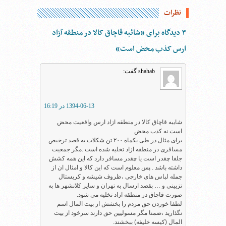
نظرات
۳ دیدگاه برای ”شائبه قاچاق کالا در منطقه آزاد
ارس کذب محض است“
shahab
گفت:
1394-06-13 در 16:19
شایبه قاچاق کالا در منطقه ازاد ارس واقعیت محض
است نه کذب محض
برای مثال در طی یکماه ۲۰۰ تن شکلات به قصد ترخیص
مسافری در منطقه ازاد تخلیه شده است .مگر جمعیت
جلفا چقدر است یا چقدر مسافر دارد که این همه کشش
داشته باشد . پس معلوم است که این کالا و امثال ان از
جمله لباس های خارجی ،ظروف شیشه و کریستال
تزیینی و … بقصد ارسال به تهران و سایر کلانشهر ها به
صورت قاچاق در منطقه ازاد تخلیه می شود.
لطفا خوردن حق مردم را بخشش از بیت المال اسم
نگذارید ،ضمنا مگر مسولیین حق دارند سرخود از بیت
المال (کیسه خلیفه) ببخشند.