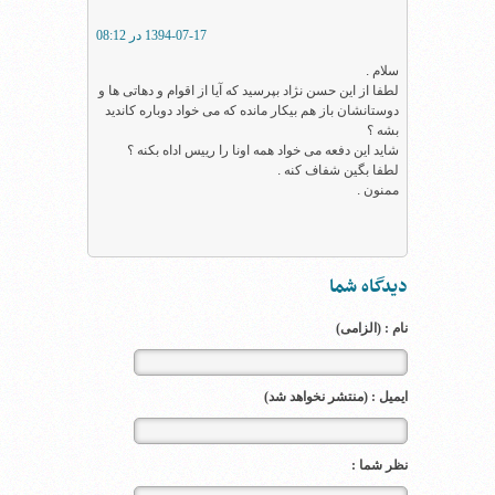
1394-07-17 در 08:12
سلام .
لطفا از این حسن نژاد بپرسید که آیا از اقوام و دهاتی ها و
دوستانشان باز هم بیکار مانده که می خواد دوباره کاندید
بشه ؟
شاید این دفعه می خواد همه اونا را رییس اداه بکنه ؟
لطفا بگین شفاف کنه .
ممنون .
دیدگاه شما
نام : (الزامی)
ایمیل : (منتشر نخواهد شد)
نظر شما :