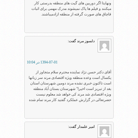
ونهایتا اگر دوربین های گیت های منطقه بدرستی کار
میکنند و فیلم ها پاک نمیشوند مدرک مهمی برای اثبات
قاچاق های صورت گرفته از منطقه ازادمیباشند.
دلسوز مرند
گفت:
1394-07-01 در 10:04
آقای دکتر حسن نژاد نماینده محترم سلام متجاوز از
یکسال است وعده منطقه ویژه اقتصادی مرند سر زبانها
است تاکنون خبری نشده مرند دومین شهرستان استان
بغد از تبریز است اخیرا” شهرستان بستان آباد منطقه
ویژه اقتصادی شد مرند کی خواهد شد معلوم نیست
حضرتعالی در گزارش عملکرد گفتید کار مرند تمام شده
امیر علمدار
گفت: