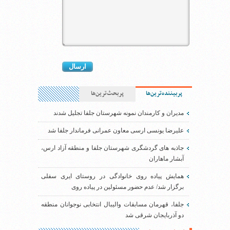
پربیننده‌ترین‌ها
پربحث‌ترین‌ها
مدیران و کارمندان نمونه شهرستان جلفا تجلیل شدند
علیرضا یونسی ارسی معاون عمرانی فرماندار جلفا شد
جاذبه های گردشگری شهرستان جلفا و منطقه آزاد ارس،
آبشار ماهاران
همایش پیاده روی خانوادگی در روستای ایری سفلی
برگزار شد/ عدم حضور مسئولین در پیاده روی
جلفا، قهرمان مسابقات والیبال انتخابی نوجوانان منطقه
دو آذربایجان شرقی شد