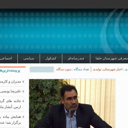
معرفی شهرستان جلفا
چندرسانه‌ای
کشکول
سیاسی
اجتماعی
ی :
اخبار شهرستان
,
تولیدی
تعداد دیدگاه :
بدون دیدگاه
پربیننده‌ترین‌ها
مدیران و کارمن
علیرضا یونسی 
جاذبه های گر
ارس، آبشار ماه
همایش پیاده 
برگزار شد/ عدم