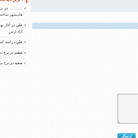
..............
در
بز
هادیشهر ساخته
علی
در
آغاز به
آزاد ارس
علی
در
امید کم
سفیر
در
نرخ بی
سعید
در
نرخ بی