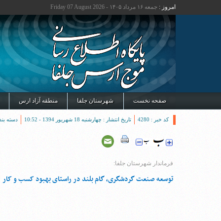
امروز :
جمعه ۱۶ مرداد ۱۴۰۵ - Friday 07 August 2026
صفحه نخست
شهرستان جلفا
منطقه آزاد ارس
کد خبر : 4280
تاریخ انتشار : چهارشنبه 18 شهریور 1394 - 10:52
دسته بند
فرماندار شهرستان جلفا:
توسعه صنعت گردشگری، گام بلند در راستای بهبود کسب و کار