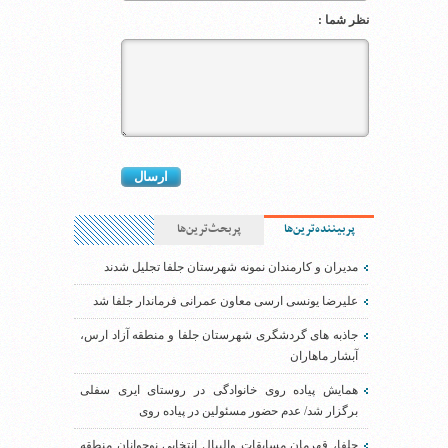
نظر شما :
پربیننده‌ترین‌ها
پربحث‌ترین‌ها
مدیران و کارمندان نمونه شهرستان جلفا تجلیل شدند
علیرضا یونسی ارسی معاون عمرانی فرماندار جلفا شد
جاذبه های گردشگری شهرستان جلفا و منطقه آزاد ارس،
آبشار ماهاران
همایش پیاده روی خانوادگی در روستای ایری سفلی
برگزار شد/ عدم حضور مسئولین در پیاده روی
جلفا، قهرمان مسابقات والیبال انتخابی نوجوانان منطقه