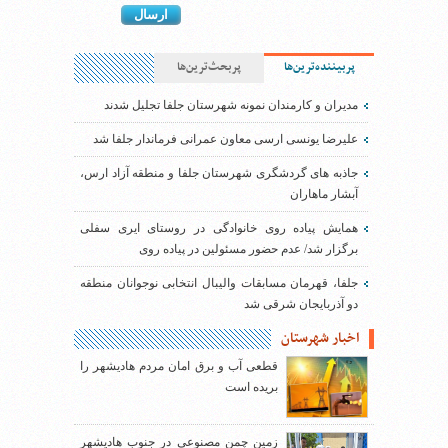
پربیننده‌ترین‌ها
پربحث‌ترین‌ها
مدیران و کارمندان نمونه شهرستان جلفا تجلیل شدند
علیرضا یونسی ارسی معاون عمرانی فرماندار جلفا شد
جاذبه های گردشگری شهرستان جلفا و منطقه آزاد ارس،
آبشار ماهاران
همایش پیاده روی خانوادگی در روستای ایری سفلی
برگزار شد/ عدم حضور مسئولین در پیاده روی
جلفا، قهرمان مسابقات والیبال انتخابی نوجوانان منطقه
دو آذربایجان شرقی شد
اخبار شهرستان
قطعی آب و برق امان مردم هادیشهر را
بریده است
زمین چمن مصنوعی در جنوب هادیشهر