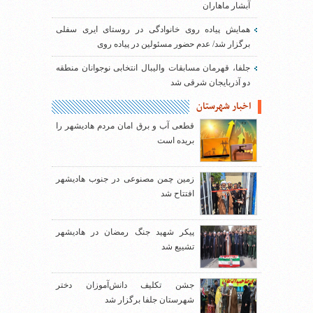
آبشار ماهاران
همایش پیاده روی خانوادگی در روستای ایری سفلی
برگزار شد/ عدم حضور مسئولین در پیاده روی
جلفا، قهرمان مسابقات والیبال انتخابی نوجوانان منطقه
دو آذربایجان شرقی شد
اخبار شهرستان
قطعی آب و برق امان مردم هادیشهر را
بریده است
زمین چمن مصنوعی در جنوب هادیشهر
افتتاح شد
پیکر شهید جنگ رمضان در هادیشهر
تشییع شد
جشن تکلیف دانش‌آموزان دختر
شهرستان جلفا برگزار شد