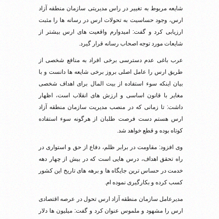
شایعه مربوط به تغییر در راس مدیریتی سازمان منطقه آزاد
ارس، وجود حساسیت به تحولات ارس در رسانه ها را مثبت
ارزیابی کرد و گفت: امیدوارم واقعیت های ارس بیشتر از
شایعات مورد توجه اصحاب رسانه قرار گیرد.
عرب باغی عدم دسترسی برخی افراد به منافع شخصی از
طریق ارس را عامل اصلی بروز برخی شایعه ها دانست و با
بیان اینکه سوء استفاده از بیت المال برای اهداف شخصی
مغایر با قانون اساسی و ارزش های انقلاب است، اظهار
داشت: تا زمانی که در منصب مدیریت سازمان منطقه آزاد
ارس هستم دست فرصت طلبان از هرگونه سوء استفاده
کوتاه بوده و قطع خواهد شد.
وی افزود: مقاومت در برابر ظلم، دفاع از حق و استواری در
راه تحقق اهداف، درس هایی است که در بیش از چهار دهه
خدمت در حساس ترین جایگاه ها و برهه های تاریخ این کشور
کسب کرده و بکارگیری نموده ام.
مدیرعامل سازمان منطقه آزاد ارس تحول در عرصه اقتصادی
ارس را مشهود و ملموس عنوان کرد و گفت: میلیون ها دلار