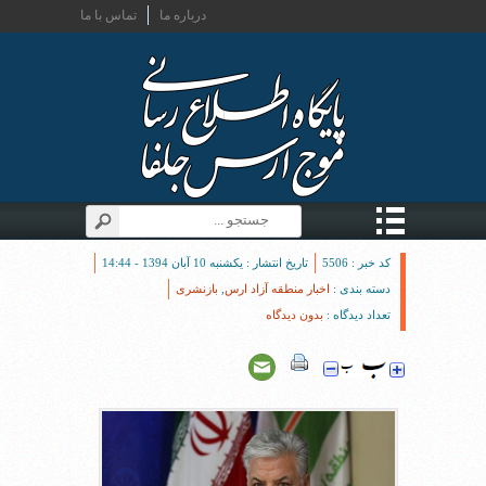
درباره ما
تماس با ما
کد خبر : 5506
تاریخ انتشار : یکشنبه 10 آبان 1394 - 14:44
دسته بندی :
اخبار منطقه آزاد ارس
,
بازنشری
تعداد دیدگاه :
بدون دیدگاه