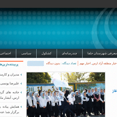
معرفی شهرستان جلفا
چندرسانه‌ای
کشکول
سیاسی
اجتماعی
خبار منطقه آزاد ارس
,
اخبار مهم
تعداد دیدگاه :
بدون دیدگاه
پربیننده‌ترین‌ها
مدیران و کارمن
علیرضا یونسی 
از
جاذبه های گر
ارس، آبشار ماه
همایش پیاده 
برگزار شد/ عدم