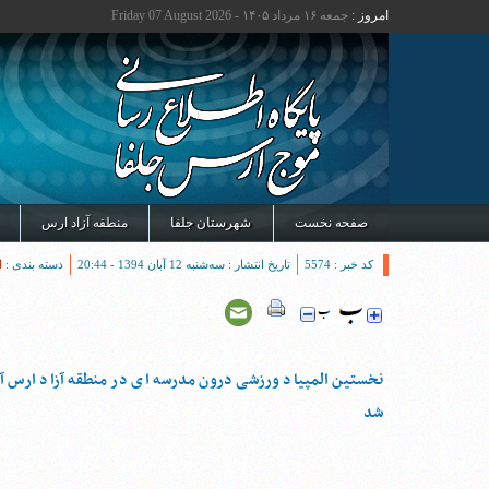
امروز :
جمعه ۱۶ مرداد ۱۴۰۵ - Friday 07 August 2026
صفحه نخست
شهرستان جلفا
منطقه آزاد ارس
کد خبر : 5574
تاریخ انتشار : سه‌شنبه 12 آبان 1394 - 20:44
دسته بندی :
ا
نخستین المپیاد ورزشی درون مدرسه ای در منطقه آزاد ارس آغ
شد