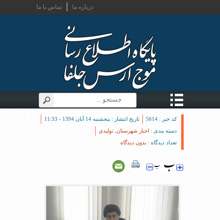
درباره ما
تماس با ما
کد خبر : 5614
تاریخ انتشار : پنجشنبه 14 آبان 1394 - 11:33
دسته بندی :
اخبار شهرستان
,
تولیدی
تعداد دیدگاه :
بدون دیدگاه