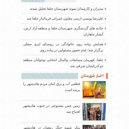
مدیران و کارمندان نمونه شهرستان جلفا تجلیل شدند
علیرضا یونسی ارسی معاون عمرانی فرماندار جلفا شد
جاذبه های گردشگری شهرستان جلفا و منطقه آزاد ارس،
آبشار ماهاران
همایش پیاده روی خانوادگی در روستای ایری سفلی
برگزار شد/ عدم حضور مسئولین در پیاده روی
جلفا، قهرمان مسابقات والیبال انتخابی نوجوانان منطقه
دو آذربایجان شرقی شد
اخبار شهرستان
قطعی آب و برق امان مردم هادیشهر را
بریده است
زمین چمن مصنوعی در جنوب هادیشهر
افتتاح شد
پیکر شهید جنگ رمضان در هادیشهر