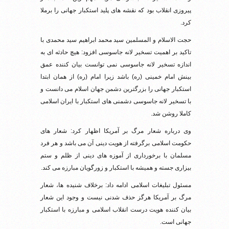
پیروزی انقلاب بود که نقشه های پلید استکبار جهانی را برملا
کرد.
حجت الاسلام و المسلمین سید محمد ابراهیم سید محمدی با
تاکید بر اهمیت تسخیر لانه جاسوسی افزود: هیچ حادثه ای به
اندازه تسخیر لانه جاسوسی نمی توانست بیان کننده عمق
بینش امام خمینی (ره) باشد زیرا امام (ره) از همان ابتدا
استکبار جهانی را بزرگترین دشمن جهان اسلام می دانست و
با تسخیر لانه جاسوسی دشمنی های استکبار با ایران اسلامی
کاملا روشن شد.
وی درباره شعار مرگ بر آمریکا اظهار کرد: شعار های
حکومت اسلامی برگرفته از هویت دینی آن می باشد و هر فرد
مسلمان با برخورداری از آموزه های دینی از ظلم و ستم
بیزاری جسته و همیشه با استکبار و زورگویان مبارزه می کند.
مسئول تبلیغات اسلامی ادامه داد: برخلاف شنیده ها، شعار
مرگ بر آمریکا هرگز حذف شدنی نیست و وجود این شعار
بیان کننده هویت درست انقلاب اسلامی و مبارزه با استکبار
جهانی است.