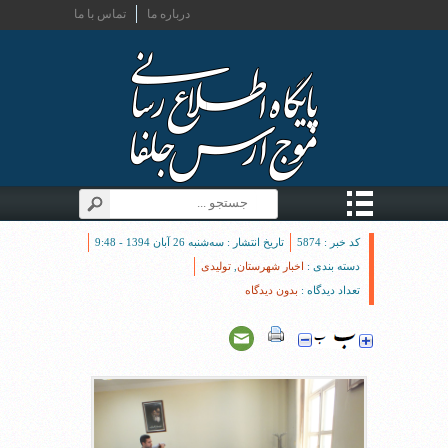
درباره ما
تماس با ما
کد خبر : 5874
تاریخ انتشار : سه‌شنبه 26 آبان 1394 - 9:48
دسته بندی :
اخبار شهرستان
,
تولیدی
تعداد دیدگاه :
بدون دیدگاه