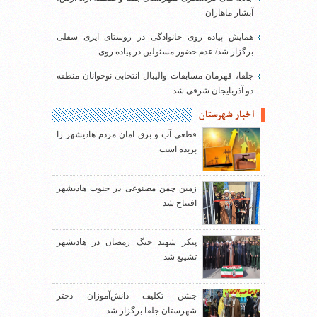
آبشار ماهاران
همایش پیاده روی خانوادگی در روستای ایری سفلی
برگزار شد/ عدم حضور مسئولین در پیاده روی
جلفا، قهرمان مسابقات والیبال انتخابی نوجوانان منطقه
دو آذربایجان شرقی شد
اخبار شهرستان
قطعی آب و برق امان مردم هادیشهر را
بریده است
زمین چمن مصنوعی در جنوب هادیشهر
افتتاح شد
پیکر شهید جنگ رمضان در هادیشهر
تشییع شد
جشن تکلیف دانش‌آموزان دختر
شهرستان جلفا برگزار شد